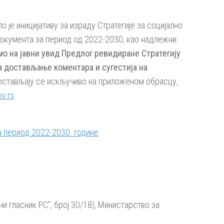
је иницијативу за израду Стратегије за социјално
окумента за период од 2022-2030, као надлежни
мо на јавни увид Предлог ревидиране Стратегију
за достављање коментара и сугестија на
достављају се искључиво на приложеном обрасцу,
v.rs
.
а период 2022-2030. године
и гласник РС”, број 30/18), Министарство за