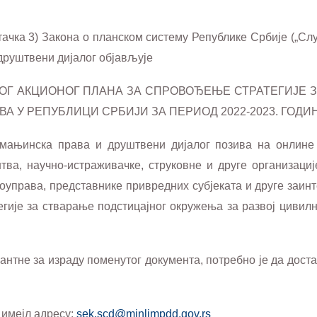
 тачка 3) Закона о планском систему Републике Србије („Слу
друштвени дијалог објављује
ОГ АКЦИОНОГ ПЛАНА ЗА СПРОВОЂЕЊЕ СТРАТЕГИЈЕ 
А У РЕПУБЛИЦИ СРБИЈИ ЗА ПЕРИОД 2022-2023. ГОДИ
мањинска права и друштвени дијалог позива на онлине 
тва, научно-истраживачке, струковне и друге организациј
моуправа, представнике привредних субјеката и друге заин
гије за стварање подстицајног окружења за развој цивилн
антне за израду поменутог документа, потребно је да достав
 имејл адресу:
sek.scd@minljmpdd.gov.rs