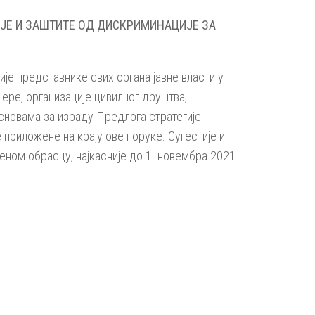
ИЈЕ И ЗАШТИТЕ ОД ДИСКРИМИНАЦИЈЕ ЗА
је представнике свих органа јавне власти у
нере, организације цивилног друштва,
сновама за израду Предлога стратегије
 приложене на крају ове поруке. Сугестије и
ном обрасцу, најкасније до 1. новембра 2021.