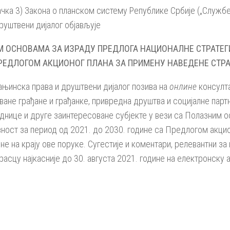
ачка 3) Закона о планском систему Републике Србије („Службе
руштвени дијалог објављује
М ОСНОВАМА ЗА ИЗРАДУ ПРЕДЛОГА НАЦИОНАЛНЕ СТРАТЕГ
 ПРЕДЛОГОМ АКЦИОНОГ ПЛАНА ЗА ПРИМЕНУ НАВЕДЕНЕ СТРАТ
њинска права и друштвени дијалог позива на
онлине
консулта
ване грађане и грађанке, привредна друштва и социјалне парт
днице и друге заинтересоване субјекте у вези са Полазним 
вност за период од 2021. до 2030. године са Предлогом акцио
ене на крају ове поруке. Сугестије и коментари, релевантни з
сцу најкасније до 30. августа 2021. године на електронску 