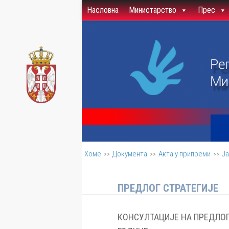
Насловна
Министарство
Прес
Скип то цонтент
Хоме
Документа
Акта у припреми
Ја
>>
>>
>>
ПРЕДЛОГ СТРАТЕГИЈЕ
КОНСУЛТАЦИ
Ј
Е НА ПРЕДЛО