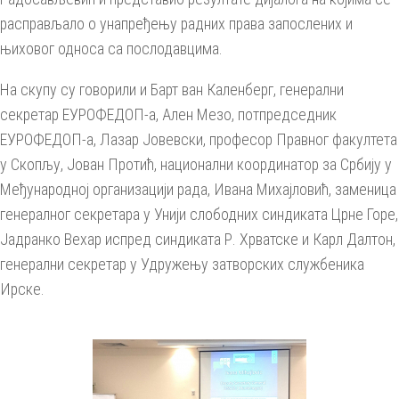
расправљало о унапређењу радних права запослених и
њиховог односа са послодавцима.
На скупу су говорили и Барт ван Каленберг, генерални
секретар ЕУРОФЕДОП-а, Ален Мезо, потпредседник
ЕУРОФЕДОП-а, Лазар Јовевски, професор Правног факултета
у Скопљу, Јован Протић, национални координатор за Србију у
Међународној организацији рада, Ивана Михајловић, заменица
генералног секретара у Унији слободних синдиката Црне Горе,
Јадранко Вехар испред синдиката Р. Хрватске и Карл Далтон,
генерални секретар у Удружењу затворских службеника
Ирске.