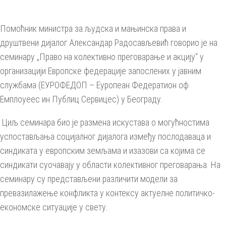
Помоћник министра за људска и мањинска права и
друштвени дијалог Александар Радосављевић говорио је на
семинару „Право на колективно преговарање и акцију“ у
организацији Европске федерације запослених у јавним
службама (ЕУРОФЕДОП – Еуропеан Федератион оф
Емплоyеес ин Публиц Сервицес) у Београду.
Циљ семинара био је размена искустава о могућностима
успостављања социјалног дијалога између послодаваца и
синдиката у европским земљама и изазови са којима се
синдикати суочавају у области колективног преговарања. На
семинару су представљени различити модели за
превазилажење конфликта у контексу актуелне политичко-
економске ситуације у свету.