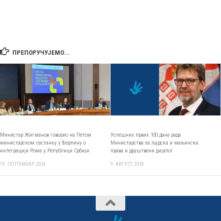
ПРЕПОРУЧУЈЕМО...
Министар Жигманов говорио на Петом
Успешних првих 100 дана рада
министарском састанку у Берлину о
Министарства за људска и мањинска
интеграцији Рома у Републици Србији
права и друштвени дијалог
19. СЕПТЕМБАР 2024.
9. АВГУСТ 2024.