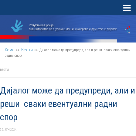
Скип то цонтент
Хоме
Вести
>>
>>
Дијалог може да предупреди, али и реши сваки евентуални
радни спор
ВЕСТИ
Дијалог може да предупреди, али и
реши сваки евентуални радни
спор
26. ЈУН 2024.