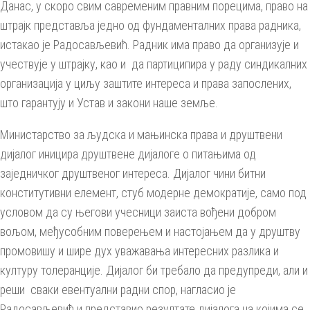
Данас, у скоро свим савременим правним порецима, право на
штрајк представља једно од фундаменталних права радника,
истакао је Радосављевић. Радник има право да организује и
учествује у штрајку, као и да партиципира у раду синдикалних
организација у циљу заштите интереса и права запослених,
што гарантују и Устав и закони наше земље.
Министарство за људска и мањинска права и друштвени
дијалог иницира друштвене дијалоге о питањима од
заједничког друштвеног интереса. Дијалог чини битни
конститутивни елемент, стуб модерне демократије, само под
условом да су његови учесници заиста вођени добром
вољом, међусобним поверењем и настојањем да у друштву
промовишу и шире дух уважавања интересних разлика и
културу толеранције. Дијалог би требало да предупреди, али и
реши сваки евентуални радни спор, нагласио је
Радосављевић и представио резултате дијалога на којима се