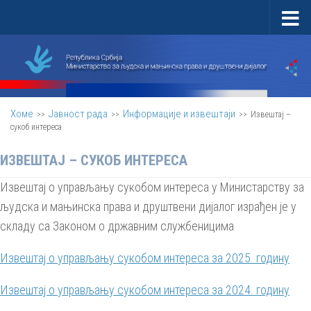
Скип то цонтент
Хоме
Јавност рада
Информације и извештаји
>>
>>
>>
Извештај –
сукоб интереса
ИЗВЕШТАЈ – СУКОБ ИНТЕРЕСА
Извештај о управљању сукобом интереса у Министарству за
људска и мањинска права и друштвени дијалог израђен је у
складу са Законом о државним службеницима
Извештај о управљању сукобом интереса за 2025. годину
Извештај о управљању сукобом интереса за 2024. годину