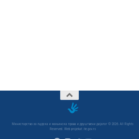
Министарство за људска и мањинска права и друштвени дијалог © 2026. All Rights
Reserved. Web projekat: ite.gov.rs