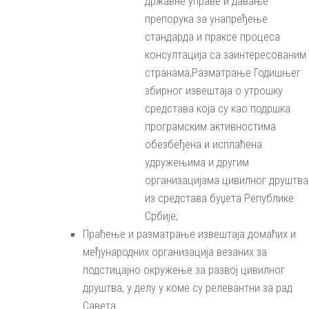
државне управе и давање
препорука за унапређење
стандарда и праксе процеса
консултација са заинтересованим
странама;Разматрање Годишњег
збирног извештаја о утрошку
средстава која су као подршка
програмским активностима
обезбеђена и исплаћена
удружењима и другим
организацијама цивилног друштва
из средстава буџета Републике
Србије;
Праћење и разматрање извештаја домаћих и
међународних организација везаних за
подстицајно окружење за развој цивилног
друштва, у делу у коме су релевантни за рад
Савета.