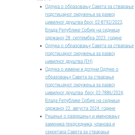
Одлука о образовању Савета за стварање
подстицајног окружења за развој
цивилног друштва број: 02-8792/2023;
Влада Републике Србије на седници
одржаној 28. септембра 2023. године
Одлука о образовању Савета за стварање
подстицајног окружења за развој
цивилног друштва (ЕН)
Одлука о измени и допуни Одлуке о
образовању Савета за стварање
подстицајног окружења за развој
цивилног друштва, број: 02-7886/2024;
Влада Републике Србије на седници
одржаној 22. августа 2024. године
Решење о разрешењу и именовању
заменика председника, чланова и
секретара Савета за стварање