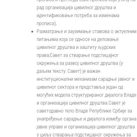
рад организација цивилног друштва и
идентификовање потреба за изменама
прописа);
Разматрање и заузимање ставова о актуелним
питањима која се односе на деловање
цивилног друштва и заштиту људских
права;Савет за стварање подстицајног
окружења за развој цивилног друштва (у
даљем тексту: Савет) је важан
институционални механизам сарадње јавног и
цивилног сектора и представља један од
могућих модела структурираног дијалога Владе
и организација цивилног друштва.Савет је
саветодавно тело Владе Републике Србије за
унапређење сарадње и дијалога између органа
јавне управе и организација цивилног друштва
у циљу стварања подстицајног окружења за