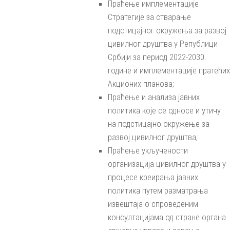
Праћење имплементације
Стратегије за стварање
подстицајног окружења за развој
цивилног друштва у Републици
Србији за период 2022-2030.
године и имплементације пратећих
Акционих планова;
Праћење и анализа јавних
политика које се односе и утичу
на подстицајно окружење за
развој цивилног друштва;
Праћење укључености
организација цивилног друштва у
процесе креирања јавних
политика путем разматрања
извештаја о спроведеним
консултацијама од стране органа