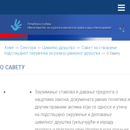
Скип то цонтент
Хоме
Сектори
Цивилно друштво
Савет за стварање
>>
>>
>>
подстицајног окружења за развој цивилног друштва
>>
О Савету
О САВЕТУ
Заузимање ставова и давање предлога о
нацртима закона, докумената јавних политика и
другим правним актима који се односе и утичу
на подстицајно окружење и деловање
цивилног друштва (укључујући и израду
прописа и прегледа свих прописа који утичу на