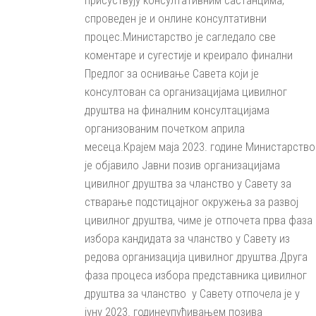
спроведен је и онлине консултативни
процес.Министарство је сагледало све
коментаре и сугестије и креирало финални
Предлог за оснивање Савета који је
консултован са организацијама цивилног
друштва на финалним консултацијама
организованим почетком априла
месеца.Крајем маја 2023. године Министарство
је објавило Јавни позив организацијама
цивилног друштва за чланство у Савету за
стварање подстицајног окружења за развој
цивилног друштва, чиме је отпочета прва фаза
избора кандидата за чланство у Савету из
редова организација цивилног друштва.Друга
фаза процеса избора представника цивилног
друштва за чланство у Савету отпочела је у
јуну 2023. годинеупућивањем позива