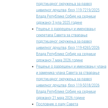
подстицајног окружења за развој
цивилног друштва; број 119-7219/2025
Влада Републике Србије на седници
одржаној 3.јула 2025.године
Решење о разрешењу и именовању
секретара Савета за стварање
подстицајног окружења за развој
цивилног друштва; број 119-4265/2026
Влада Републике Србије на седници
одржаној 7.маја 2026.године
Решење о разрешењу и именовању члана
и заменика члана Савета за стварање
подстицајног окружења за развој
цивилног друштва; број 119-5018/2026
Влада Републике Србије на седници
одржаној 21.маја 2026.године
Пословник о раду Савета