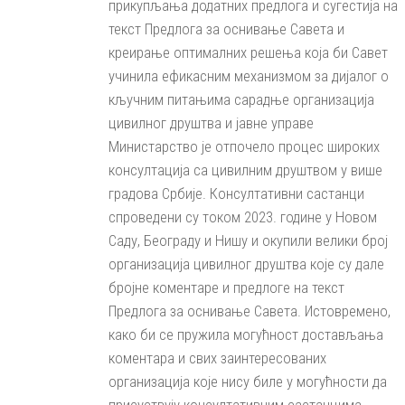
прикупљања додатних предлога и сугестија на
текст Предлога за оснивање Савета и
креирање оптималних решења која би Савет
учинила ефикасним механизмом за дијалог о
кључним питањима сарадње организација
цивилног друштва и јавне управе
Министарство је отпочело процес широких
консултација са цивилним друштвом у више
градова Србије. Консултативни састанци
спроведени су током 2023. године у Новом
Саду, Београду и Нишу и окупили велики број
организација цивилног друштва које су дале
бројне коментаре и предлоге на текст
Предлога за оснивање Савета. Истовремено,
како би се пружила могућност достављања
коментара и свих заинтересованих
организација које нису биле у могућности да
присуствују консултативним састанцима,