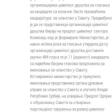
организацијама цивилног друштва за гласање
за кандидате са коначне Листе прихваћених
кандидатура за чланство у Савету. Предвиђено
је да се представници организација цивилног
друштва бирају на предлог цивилног сектора.
Комисија, коју је формирало Министарство, је
након истека рока за гласање утврдила да су
организације цивилног друштва доставиле
укупно 484 гласа те је 11 (једанест) кандидата
са највећим бројем гласова предложила за
именовање за чланство у Савету.
Истовремено министарство је прикупило
именовања представника органа државне
управе за чланство у Савету и упутило Влади
Републике Србије, на усвајање, Предлог Одлуке
о образовању Савета за стварање
подстицајног окружења за развој цивилног