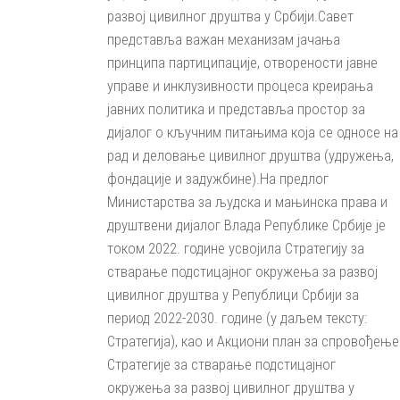
развој цивилног друштва у Србији.Савет
представља важан механизам јачања
принципа партиципације, отворености јавне
управе и инклузивности процеса креирања
јавних политика и представља простор за
дијалог о кључним питањима која се односе на
рад и деловање цивилног друштва (удружења,
фондације и задужбине).На предлог
Министарства за људска и мањинска права и
друштвени дијалог Влада Републике Србије је
током 2022. године усвојила Стратегију за
стварање подстицајног окружења за развој
цивилног друштва у Републици Србији за
период 2022-2030. године (у даљем тексту:
Стратегија), као и Акциони план за спровођење
Стратегије за стварање подстицајног
окружења за развој цивилног друштва у