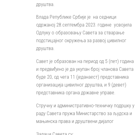
друштва.
Влада Републике Србије је на седници
одржаној 28.септембра 2023. године усвојила
Одлуку о образовању Савета за стварање
подстицајног окружења за развој цивилног
друштва.
Савет је образован на период од 5 (пет) година
и предвиђено је да укупан број чланова Савета
буде 20, од чега 11 (једанаест) представника
организација цивилног друштва, и 9 (девет)
представника органа државне управе.
Стручну и административно-техничку подршку у
раду Савета пружа Министарство за људска и
мањинска права и друштвени дијалог
Задаци Савета су: