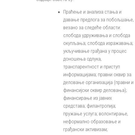
Праћење и анализа стања и
давање предлога за побољшање,
везано за следеће области:
слобода удруживања и слобода
окупљања; слобода изражавања;
укључивање грађана у процес
доношења одлука,
транспарентност и приступ
информацијама; правни оквир за
деловање организација (правни и
финансијски оквир деловања);
финансирање из јавних
средстава; филантропија;
пружање услуга; волонтирање,
неформално образовање и
грађански активизам;