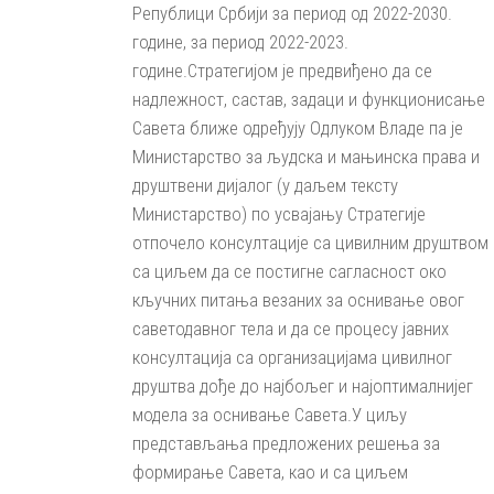
Републици Србији за период од 2022-2030.
године, за период 2022-2023.
године.Стратегијом је предвиђено да се
надлежност, састав, задаци и функционисање
Савета ближе одређују Одлуком Владе па је
Министарство за људска и мањинска права и
друштвени дијалог (у даљем тексту
Министарство) по усвајању Стратегије
отпочело консултације са цивилним друштвом
са циљем да се постигне сагласност око
кључних питања везаних за оснивање овог
саветодавног тела и да се процесу јавних
консултација са организацијама цивилног
друштва дође до најбољег и најоптималнијег
модела за оснивање Савета.У циљу
представљања предложених решења за
формирање Савета, као и са циљем