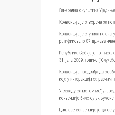
Генерална скупштина Уједињен
Конвенција је отворена за пот
Конвенција је ступила на снаг
ратификовало 87 држава члан
Република Србија је потписал
31. јула 2009. године (“Служб
Конвенција предвиђа да особе
која у интеракцији са разним
У складу са мотом међународн
конвенције биле су укључене
Циљ ове конвенције је да се 