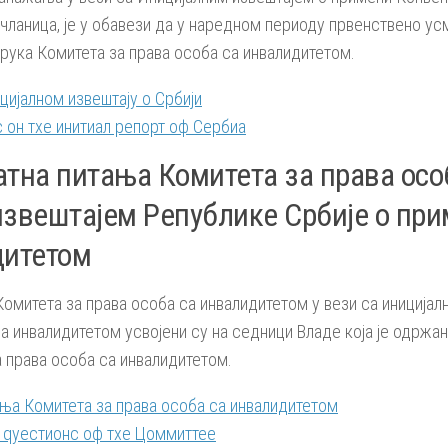
 чланица, је у обавези да у наредном периоду првенствено 
рука Комитета за права особа са инвалидитетом.
ијалном извештају о Србији
 он тхе инитиал репорт оф Сербиа
атна питања Комитета за права осо
извештајем Републике Србије о при
дитетом
омитета за права особа са инвалидитетом у вези са иницијал
а инвалидитетом усвојени су на седници Владе која је одржана
 права особа са инвалидитетом.
ања Комитета за права особа са инвалидитетом
 qуестионс оф тхе Цоммиттее