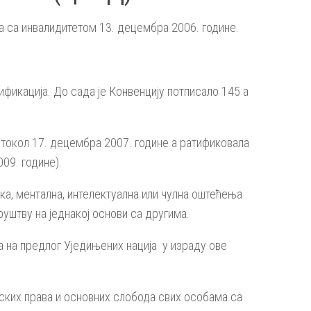
а са инвалидитетом 13. децембра 2006. године.
тификација. До сада је Конвенцију потписало 145 а
отокол 17. децембра 2007. године а ратификовала
009. године).
ка, ментална, интелектуална или чулна оштећења
уштву на једнакој основи са другима.
а на предлог Уједињених нација у израду ове
дских права и основних слобода свих особама са