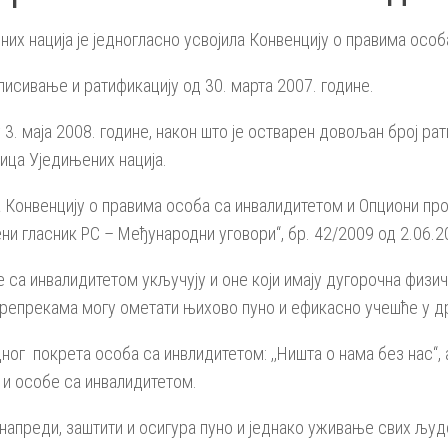
их нација је једногласно усвојила Конвенцију о правима особ
писивање и ратификацију од 30. марта 2007. године.
у 3. маја 2008. године, након што је остварен довољан број ра
ица Уједињених нација.
а Конвенцију о правима особа са инвалидитетом и Опциони пр
ени гласник РС – Међународни уговори“, бр. 42/2009 од 2.06.2
 са инвалидитетом укључују и оне који имају дугорочна физич
 препрекама могу ометати њихово пуно и ефикасно учешће у др
ог покрета особа са инвлидитетом: ,,Ништа о нама без нас“, 
 и особе са инвалидитетом.
унапреди, заштити и осигура пуно и једнако уживање свих љу