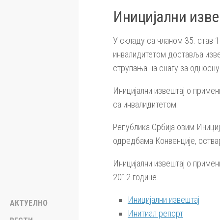
Иницијални изве
У складу са чланом 35. став 
инвалидитетом доставља изве
струпања на снагу за односну
Иницијални извештај о приме
са инвалидитетом.
Република Србија овим Инициј
одредбама Конвенције, оства
Иницијални извештај о примен
2012.године.
Иницијални извештај
АКТУЕЛНО
Инитиал репорт