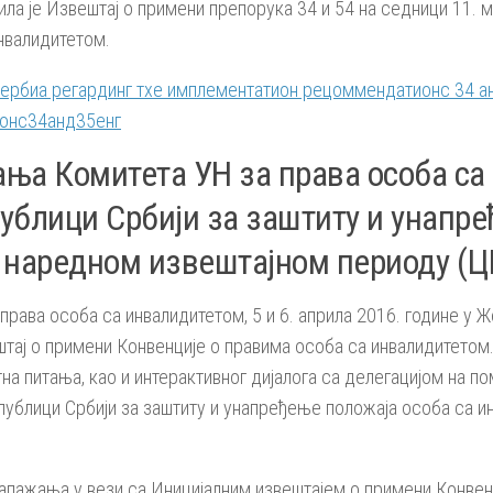
ла је Извештај о примени препорука 34 и 54 на седници 11. ма
нвалидитетом.
Сербиа регардинг тхе имплементатион рецоммендатионс 34 а
онс34анд35енг
ња Комитета УН за права особа са
ублици Србији за заштиту и унапре
 наредном извештајном периоду (
права особа са инвалидитетом, 5 и 6. априла 2016. године у Ж
штај о примени Конвенције о правима особа са инвалидитетом
тна питања, као и интерактивног дијалога са делегацијом на 
ублици Србији за заштиту и унапређење положаја особа са и
апажања у вези са Иницијалним извештајем о примени Конвен