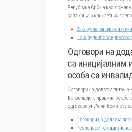
Република Србија као држава
запажања и конкретних препо
Закључна запажања о иниц
Цонцлудинг обсерватионс
Одговори на дод
са иницијалним 
особа са инвали
Одговори на додатна питања К
Конвенције о правима особа с
одговори упућени Комитету за
Одговори на додатна пит
Респонсес то аддитионал