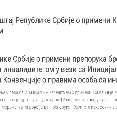
штај Републике Србије о примени К
м
ке Србије о примени препорука бро
са инвалидитетом у вези са Инициј
и Конвенције о правима особа са и
ња у вези са Иницијалним извештајем о примени Конвенције о
 позвао је државу да у року од 12 месеци, у складу са чланом
 мерама на спровођењу препорука Комитета изнесеним у с