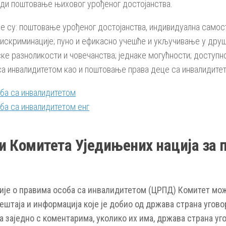
еди поштовање њиховог урођеног достојанства.
е су: поштовање урођеног достојанства, индивидуална самос
дискриминације; пуно и ефикасно учешће и укључивање у дру
ке разноликости и човечанства; једнаке могућности; доступ
са инвалидитетом као и поштовање права деце са инвалидитет
оба са инвалидитетом
ба са инвалидитетом енг
 Комитета Уједињених нација за п
ије о правима особа са инвалидитетом (ЦРПД) Комитет мож
ештаја и информација које је добио од држава страна угово
а заједно с коментарима, уколико их има, држава страна уг