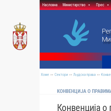
Насловна
Министарство
Прес
Скип то цонтент
Хоме
Сектори
Људска права
Конве
>>
>>
>>
КОНВЕНЦИЈА О ПРАВИМ
Конвенција о