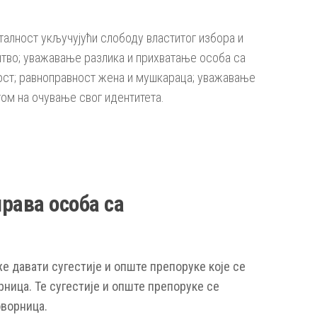
талност укључујући слободу властитог избора и
штво; уважавање разлика и прихватање особа са
ност; равноправност жена и мушкараца; уважавање
ом на очување свог идентитета.
рава особа са
е давати сугестије и опште препоруке које се
рница. Те сугестије и опште препоруке се
оворница.