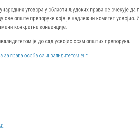
ународних уговора у области људских права се очекује да 
у све опште препоруке које је надлежни комитет усвојио. 
имени конкретне конвенције.
нвалидитетом је до сад усвојио осам општих препорука.
 за права особа са инвалидитетом енг
ки