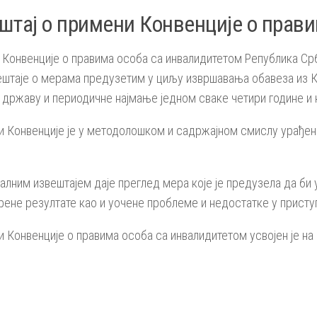
штај о примени Конвенције о прави
1 Конвенције о правима особа са инвалидитетом Република Ср
штаје о мерама предузетим у циљу извршавања обавеза из Кон
 државу и периодичне најмање једном сваке четири године и 
ни Конвенције је у методолошком и садржајном смислу урађен
алним извештајем даје преглед мера које је предузела да би 
рене резултате као и уочене проблеме и недостатке у прист
и Конвенције о правима особа са инвалидитетом усвојен је на