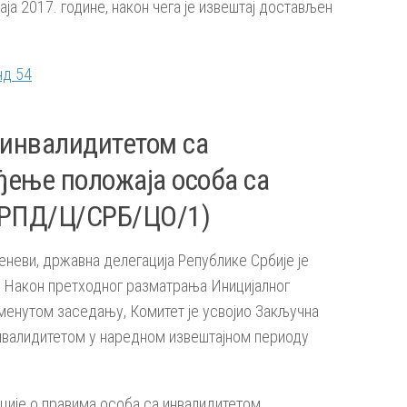
ја 2017. године, након чега је извештај достављен
нд 54
 инвалидитетом са
ђење положаја особа са
ЦРПД/Ц/СРБ/ЦО/1)
еневи, државна делегација Републике Србије је
. Након претходног разматрања Иницијалног
поменутом заседању, Комитет је усвојио Закључна
нвалидитетом у наредном извештајном периоду
ције о правима особа са инвалидитетом,