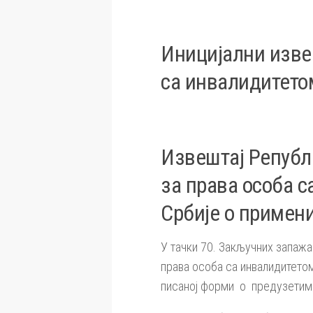
Иницијални изве
са инвалидитето
Извештај Републи
за права особа 
Србије о примен
У тачки 70. Закључних запажа
права особа са инвалидитетом
писаној форми о предузетим