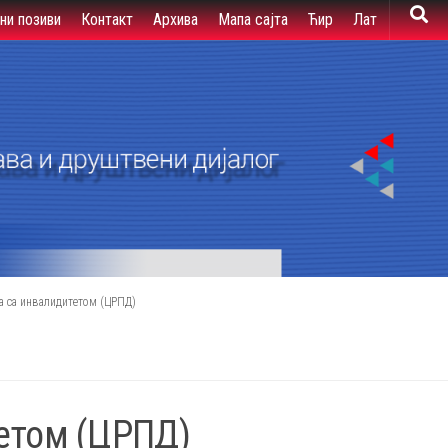
вни позиви
Контакт
Архива
Мапа сајта
Ћир
Лат
а са инвалидитетом (ЦРПД)
тетом (ЦРПД)