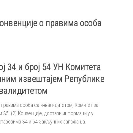
онвенције о правима особа
ј 34 и број 54 УН Комитета
алним извештајем Републике
нвалидитетом
 правима особа са инвалидитетом, Комитет за
 35. (2) Конвенције, достави информацију у
тавовима 34 и 54 Закључних запажања.