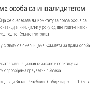
ма особа са инвалидитетом
бија се обавезала да Комитету за права особа са
венције, иницијални у року од две године након
кад год то Комитет затражи.
 у складу са смерницама Комитета за права особа
усагласила националне законе и политику са
упу спровођења преузетих обавеза.
 седници Владе Републике Србије одржаној 10.маја