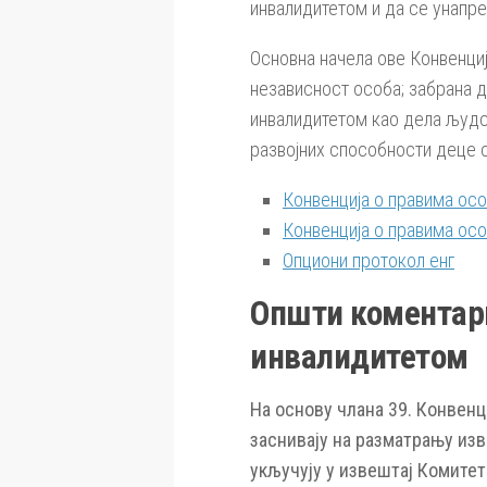
инвалидитетом и да се унапр
Основна начела ове Конвенциј
независност особа; забрана 
инвалидитетом као дела људс
развојних способности деце 
Конвенција о правима ос
Конвенција о правима осо
Опциони протокол енг
Општи коментари
инвалидитетом
На основу члана 39. Конвенц
заснивају на разматрању изв
укључују у извештај Комитет