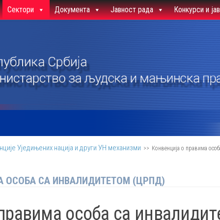
Сектори
Документа
Јавност рада
Конкурси и ја
нције Уједињених нација и други УН механизми
>>
Конвенција о правима особ
А ОСОБА СА ИНВАЛИДИТЕТОМ (ЦРПД)
 правима особа са инвалиди