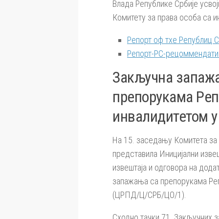
Влада Републике Србије усвоји
Комитету за права особа са и
Репорт оф тхе Републиц 
Репорт-РС-рецоммендати
Закључна запажа
препорукама Реп
инвалидитетом у
На 15. заседању Комитета за 
представила Иницијални изве
извештаја и одговора на дода
запажања са препорукама Реп
(ЦРПД/Ц/СРБ/ЦО/1).
Сходно тачки 71. Закључних з