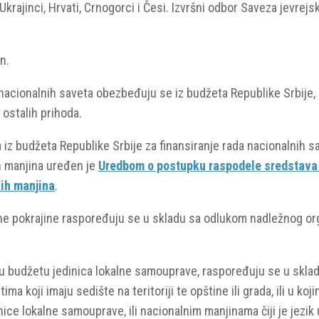
 Ukrajinci, Hrvati, Crnogorci i Česi. Izvršni odbor Saveza jevrej
n.
 nacionalnih saveta obezbeđuju se iz budžeta Republike Srbije,
 ostalih prihoda.
z budžeta Republike Srbije za finansiranje rada nacionalnih sa
h manjina uređen je
Uredbom o postupku raspodele sredstava i
ih manjina
.
 pokrajine raspoređuju se u skladu sa odlukom nadležnog org
u budžetu jedinica lokalne samouprave, raspoređuju se u skla
a koji imaju sedište na teritoriji te opštine ili grada, ili u 
ce lokalne samouprave, ili nacionalnim manjinama čiji je jezik u