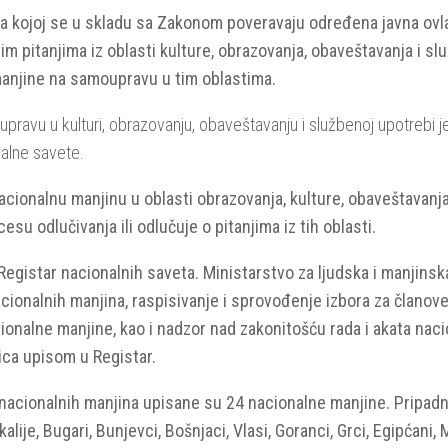
ja kojoj se u skladu sa Zakonom poveravaju određena javna ovla
m pitanjima iz oblasti kulture, obrazovanja, obaveštavanja i slu
manjine na samoupravu u tim oblastima.
pravu u kulturi, obrazovanju, obaveštavanju i službenoj upotrebi je
nalne savete.
acionalnu manjinu u oblasti obrazovanja, kulture, obaveštavanj
esu odlučivanja ili odlučuje o pitanjima iz tih oblasti.
Registar nacionalnih saveta. Ministarstvo za ljudska i manjinska
cionalnih manjina, raspisivanje i sprovođenje izbora za članov
nalne manjine, kao i nadzor nad zakonitošću rada i akata naci
ica upisom u Registar.
nacionalnih manjina upisane su 24 nacionalne manjine. Pripadn
alije, Bugari, Bunjevci, Bošnjaci, Vlasi, Goranci, Grci, Egipćani