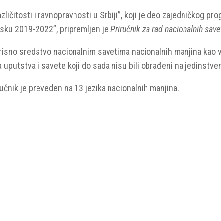
zličitosti i ravnopravnosti u Srbiji”, koji je deo zajedničkog p
ursku 2019-2022”, pripremljen je
Priručnik za rad nacionalnih save
risno sredstvo nacionalnim savetima nacionalnih manjina kao vi
 uputstva i savete koji do sada nisu bili obrađeni na jedinstve
čnik je preveden na 13 jezika nacionalnih manjina.