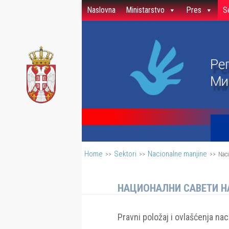
Naslovna
Ministarstvo
Pres
S
Skip to content
Home
Sektori
Nacionalne manjine
>>
>>
>>
Naci
НАЦИОНАЛНИ САВЕТИ 
Pravni položaj i ovlašćenja na