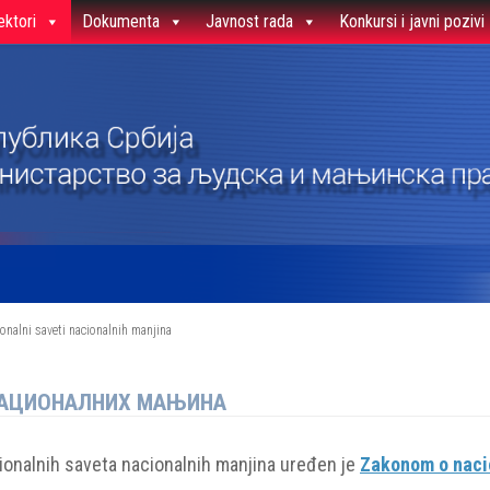
ektori
Dokumenta
Javnost rada
Konkursi i javni pozivi
onalni saveti nacionalnih manjina
НАЦИОНАЛНИХ МАЊИНА
cionalnih saveta nacionalnih manjina uređen je
Zakonom o naci