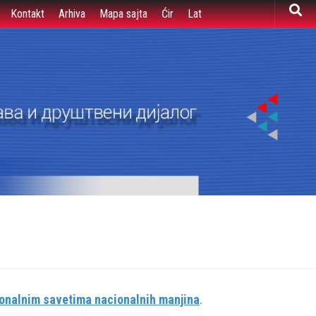
Kontakt
Arhiva
Mapa sajta
Ćir
Lat
onalnim savetima nacionalnih manjina
.