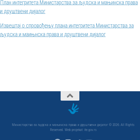
План интегритета Министарства за људска и мањинска права
и друштвени дијалог
Извештај о спровођењу плана интегритета Министарства за
људска и маињнска права и друштвени дијалог
Министарство за људска и мањинска права и друштвени дијалог © 2026. All Rights
Reserved. Web projekat: ite.gov.rs