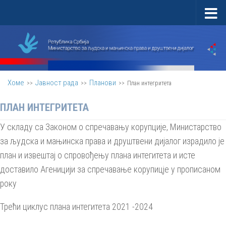
Скип то цонтент
Хоме
Јавност рада
Планови
>>
>>
>>
План интегритета
ПЛАН ИНТЕГРИТЕТА
У складу са Законом о спречавању корупције, Министарство
за људска и мањинска права и друштвени дијалог израдило је
план и извештај о спровођењу плана интегитета и исте
доставило Агеницији за спречавање корупицје у прописаном
року
Трећи циклус плана интегитета 2021 -2024