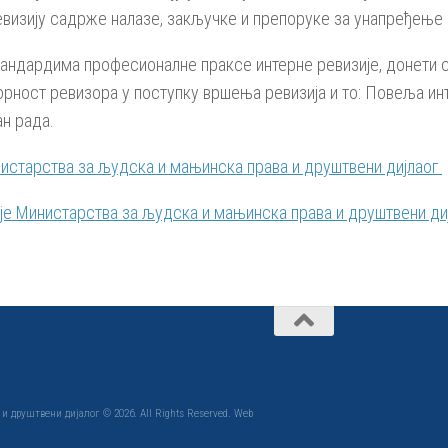
евизију садрже налазе, закључке и препоруке за унапређење 
ндардима професионалне праксе интерне ревизије, донети су 
рност ревизора у поступку вршења ревизија и то: Повеља инте
н рада.
истарства за људска и мањинска права и друштвени дијлаог
ије Министарства за људска и мањинска права и друштвени ди
 друштвени дијалог © 2026. All Rights Reserved. Web