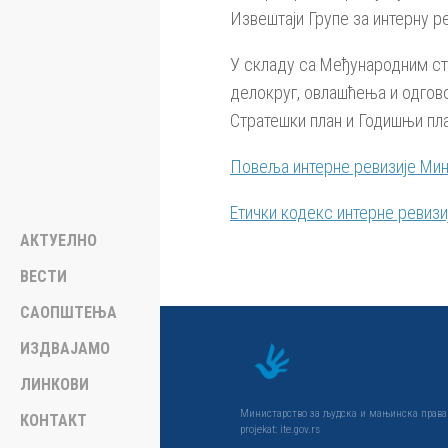
Извештаји Групе за интерну р
У складу са Међународним ста
делокруг, овлашћења и одгово
Стратешки план и Годишњи пла
Повеља интерне ревизије Мин
Етички кодекс интерне ревиз
АКТУЕЛНО
ВЕСТИ
САОПШТЕЊА
ИЗДВАЈАМО
ЛИНКОВИ
Министарство за људска и мањинска права и
КОНТАКТ
projekat: ite.gov.rs