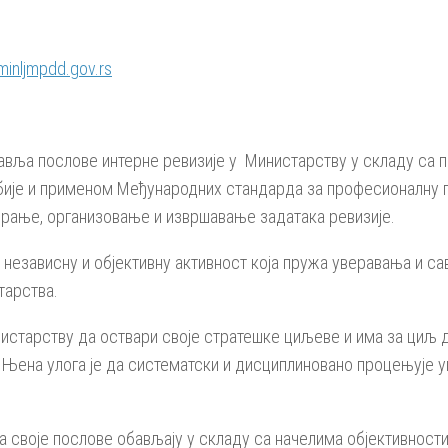
minljmpdd.gov.rs
вља послове интерне ревизије у Министарству у складу са пр
ије и применом Међународних стандарда за професионалну пр
ирање, организовање и извршавање задатака ревизије.
 независну и објективну активност која пружа уверавања и с
тарства.
истарству да оствари своје стратешке циљеве и има за циљ
 Њена улога је да систематски и дисциплиновано процењује 
 своје послове обављају у складу са начелима објективности