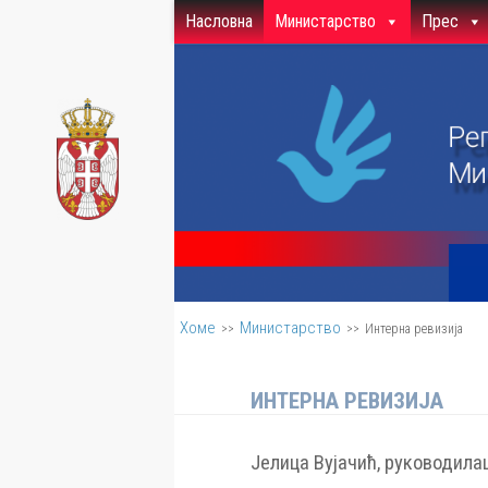
Насловна
Министарство
Прес
Скип то цонтент
Хоме
Министарство
>>
>>
Интерна ревизија
ИНТЕРНА РЕВИЗИЈА
Јелица Вујачић, руководилац