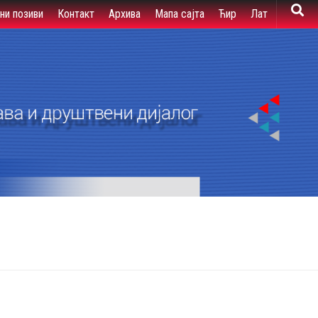
вни позиви
Контакт
Архива
Мапа сајта
Ћир
Лат