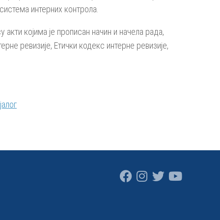
система интерних контрола.
акти којима је прописан начин и начела рада,
рне ревизије, Етички кодекс интерне ревизије,
јало
г