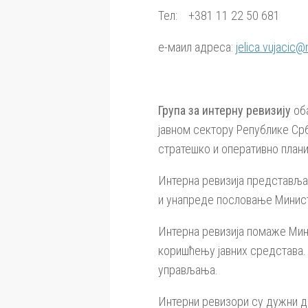
Тел: +381 11 22 50 681
е-маил адреса:
jelica.vujacic@
Група за интерну ревизију
оба
јавном сектору Републике Срб
стратешко и оперативно план
Интерна ревизија представља
и унапреде пословање Минис
Интерна ревизија помаже Мин
коришћењу јавних средстава.
управљања.
Интерни ревизори су дужни да