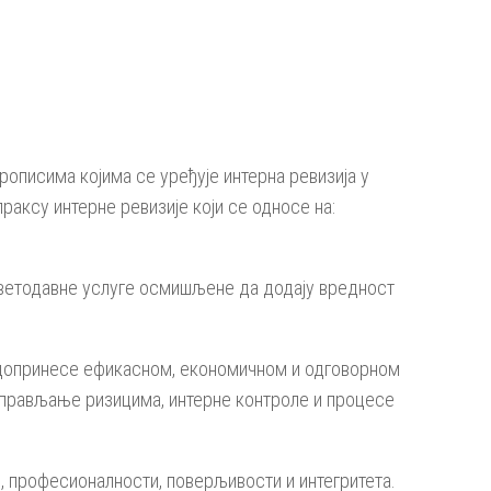
описима којима се уређује интерна ревизија у
аксу интерне ревизије који се односе на:
аветодавне услуге осмишљене да додају вредност
 допринесе ефикасном, економичном и одговорном
управљање ризицима, интерне контроле и процесе
, професионалности, поверљивости и интегритета.