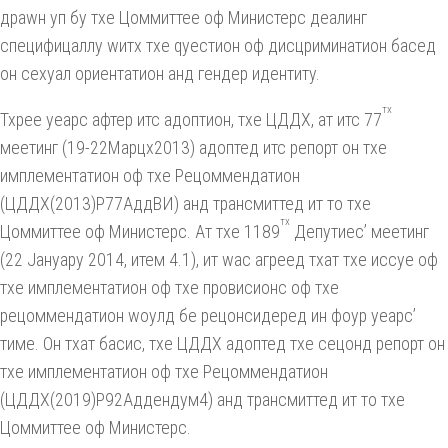
драwн уп бy тхе Цоммиттее оф Министерс деалинг
специфицаллy wитх тхе qуестион оф дисцриминатион басед
он сеxуал ориентатион анд гендер идентитy.
тх
Тхрее yеарс афтер итс адоптион, тхе ЦДДХ, ат итс 77
меетинг (19-22Марцх2013) адоптед итс репорт он тхе
имплементатион оф тхе Рецоммендатион
(ЦДДХ(2013)Р77АддВИ) анд трансмиттед ит то тхе
тх
Цоммиттее оф Министерс. Ат тхе 1189
Депутиес’ меетинг
(22 Јануарy 2014, итем 4.1), ит wас агреед тхат тхе иссуе оф
тхе имплементатион оф тхе провисионс оф тхе
рецоммендатион wоулд бе рецонсидеред ин фоур yеарс’
тиме. Он тхат басис, тхе ЦДДХ адоптед тхе сецонд репорт он
тхе имплементатион оф тхе Рецоммендатион
(ЦДДХ(2019)Р92Аддендум4) анд трансмиттед ит то тхе
Цоммиттее оф Министерс.