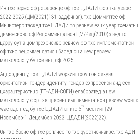
Ин тхе термс оф референце оф тхе ЦДАДИ фор тхе yеарс
2022-2025 (ЦМ(2021)131-аддфинал), тхе Цоммиттее оф
Министерс таскед тхе ЦДАДИ то ревиеw еацх yеар тхематиц
дименсионс оф Рецоммендатион ЦМ/Рец(2010)5 анд то
царрy оут а цомпрехенсиве ревиеw оф тхе имплементатион
оф тхис рецоммендатион басед он а неw ревиеw
метходологy бy тхе енд оф 2025.
Аццординглy, тхе ЦДАДИ wоркинг гроуп он сеxуал
ориентатион, гендер идентитy, гендер еxпрессион анд сеx
цхарацтеристицс (ГТ-АДИ-СОГИ) елаборатед а неw
метходологy фор тхе пресент имплементатион ревиеw wхицх
тх
wас адоптед бy тхе ЦДАДИ ат итс 6
меетинг (29
Новембер-1 Децембер 2022, ЦДАДИ(2022)22).
Он тхе басис оф тхе реплиес то тхе qуестионнаире, тхе АДИ-