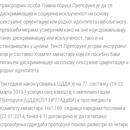
трансродних особа. Главна порука Препоруке је да се
дискриминација и социјална искљученост на основу
сексуалне оријентације или родног идентитета најбоље могу
превазићи мерама усмереним како на оне који доживљавају
такву дискриминацију или искљученост, тако и на
становништво у целини. Текст Препоруке је први инструмент
који је саставио Комитет министара који се посебно бави
питањем дискриминације на основу сексуалне оријентације и
родног идентитета.
Три године након усвајања, ЦДДХ је на 77. састанку (19-22.
марта 2013.) усвојио свој извештај о имплементацији
Препоруке (ЦДДХ(2013)Р77АддВИ) и прослиедио га
Комитету министара. На 1189. седници народних посланика
(22.01.2014, тачка 4.1) договорено је да се питање
спровођења одредаба препоруке поново размотри за четири