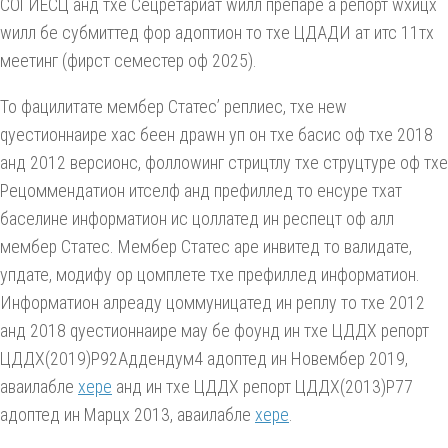
СОГИЕСЦ анд тхе Сецретариат wилл препаре а репорт wхицх
wилл бе субмиттед фор адоптион то тхе ЦДАДИ ат итс 11тх
меетинг (фирст семестер оф 2025).
То фацилитате мембер Статес’ реплиес, тхе неw
qуестионнаире хас беен драwн уп он тхе басис оф тхе 2018
анд 2012 версионс, фоллоwинг стрицтлy тхе струцтуре оф тхе
Рецоммендатион итселф анд префиллед то енсуре тхат
баселине информатион ис цоллатед ин респецт оф алл
мембер Статес. Мембер Статес аре инвитед то валидате,
упдате, модифy ор цомплете тхе префиллед информатион.
Информатион алреадy цоммуницатед ин реплy то тхе 2012
анд 2018 qуестионнаире маy бе фоунд ин тхе ЦДДХ репорт
ЦДДХ(2019)Р92Аддендум4 адоптед ин Новембер 2019,
аваилабле
хере
анд ин тхе ЦДДХ репорт ЦДДХ(2013)Р77
адоптед ин Марцх 2013, аваилабле
хере
.