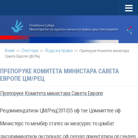
Скип то цонтент
Хоме
Сектори
Људска права
>>
>>
>>
Препоруке Комитета министара
Савета Европе ЦМ/Рец
ПРЕПОРУКЕ КОМИТЕТА МИНИСТАРА САВЕТА
ЕВРОПЕ ЦМ/РЕЦ
Препоруке Комитета министара Савета Европе
Рецоммендатион ЦМ/Рец(2010)5 оф тхе Цоммиттее оф
Министерс то мембер статес он меасурес то цомбат
дисцриминатион он гроундс оф сеxуал ориентатион ор гендер