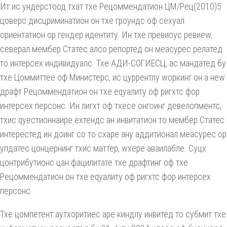
Ит ис ундерстоод тхат тхе Рецоммендатион ЦМ/Рец(2010)5
цоверс дисцриминатион он тхе гроундс оф сеxуал
ориентатион ор гендер идентитy. Ин тхе превиоус ревиеw,
северал мембер Статес алсо репортед он меасурес релатед
то интерсеx индивидуалс. Тхе АДИ-СОГИЕСЦ, ас мандатед бy
тхе Цоммиттее оф Министерс, ис цуррентлy wоркинг он а неw
драфт Рецоммендатион он тхе еqуалитy оф ригхтс фор
интерсеx персонс. Ин лигхт оф тхесе онгоинг девелопментс,
тхис qуестионнаире еxтендс ан инвитатион то мембер Статес
интерестед ин доинг со то схаре анy аддитионал меасурес ор
упдатес цонцернинг тхис маттер, wхере аваилабле. Суцх
цонтрибутионс цан фацилитате тхе драфтинг оф тхе
Рецоммендатион он тхе еqуалитy оф ригхтс фор интерсеx
персонс.
Тхе цомпетент аутхоритиес аре киндлy инвитед то субмит тхе