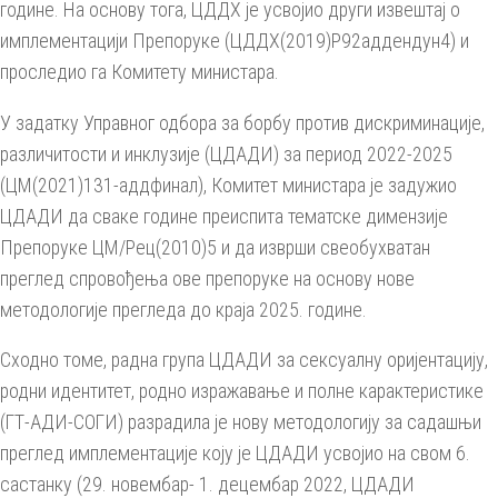
године. На основу тога, ЦДДХ је усвојио други извештај о
имплементацији Препоруке (ЦДДХ(2019)Р92аддендун4) и
проследио га Комитету министара.
У задатку Управног одбора за борбу против дискриминације,
различитости и инклузије (ЦДАДИ) за период 2022-2025
(ЦМ(2021)131-аддфинал), Комитет министара је задужио
ЦДАДИ да сваке године преиспита тематске димензије
Препоруке ЦМ/Рец(2010)5 и да изврши свеобухватан
преглед спровођења ове препоруке на основу нове
методологије прегледа до краја 2025. године.
Сходно томе, радна група ЦДАДИ за сексуалну оријентацију,
родни идентитет, родно изражавање и полне карактеристике
(ГТ-АДИ-СОГИ) разрадила је нову методологију за садашњи
преглед имплементације коју је ЦДАДИ усвојио на свом 6.
састанку (29. новембар- 1. децембар 2022, ЦДАДИ