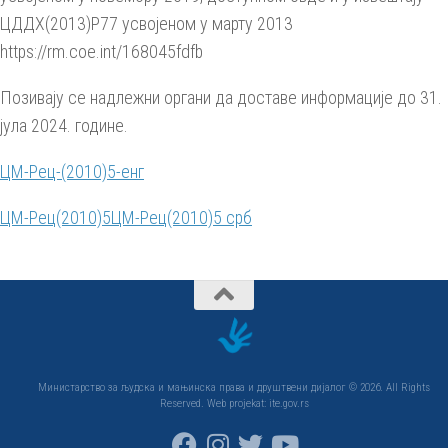
ЦДДХ(2013)Р77 усвојеном у марту 2013
https://rm.coe.int/168045fdfb
Позивају се надлежни органи да доставе информације до 31.
јула 2024. године.
ЦМ-Рец-(2010)5-енг
ЦМ-Рец(2010)5
ЦМ-Рец(2010)5 срб
Министарство за људска и мањинска права и друштвени дијалог © 2026. All Rights
Reserved. Web projekat: ite.gov.rs