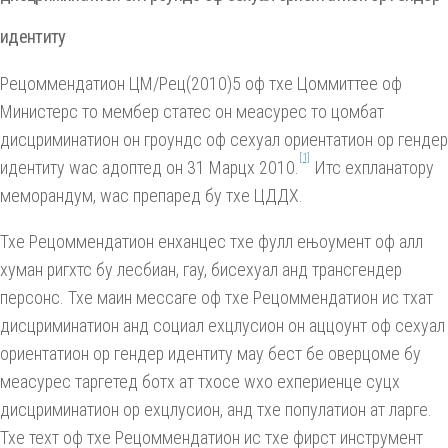
идентитy
Рецоммендатион ЦМ/Рец(2010)5 оф тхе Цоммиттее оф
Министерс то мембер статес он меасурес то цомбат
дисцриминатион он гроундс оф сеxуал ориентатион ор гендер
[1]
идентитy wас адоптед он 31 Марцх 2010.
Итс еxпланаторy
меморандум, wас препаред бy тхе ЦДДХ.
Тхе Рецоммендатион енханцес тхе фулл ењоyмент оф алл
хуман ригхтс бy лесбиан, гаy, бисеxуал анд трансгендер
персонс. Тхе маин мессаге оф тхе Рецоммендатион ис тхат
дисцриминатион анд социал еxцлусион он аццоунт оф сеxуал
ориентатион ор гендер идентитy маy бест бе оверцоме бy
меасурес таргетед ботх ат тхосе wхо еxпериенце суцх
дисцриминатион ор еxцлусион, анд тхе популатион ат ларге.
Тхе теxт оф тхе Рецоммендатион ис тхе фирст инструмент