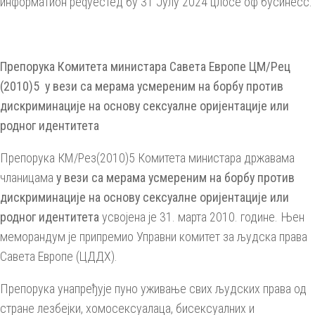
информатион реqуестед бy 31 Јулy 2024 цлосе оф бусинесс.
Препорука Комитета министара Савета Европе ЦМ/Рец
(2010)5 у вези са мерама усмереним на борбу против
дискриминације на основу сексуалне оријентације или
родног идентитета
Препорука КМ/Рез(2010)5 Комитета министара државама
чланицама
у вези са мерама усмереним на борбу против
дискриминације на основу сексуалне оријентације или
родног идентитета
усвојена је 31. марта 2010. године. Њен
меморандум је припремио Управни комитет за људска права
Савета Европе (ЦДДХ).
Препорука унапређује пуно уживање свих људских права од
стране лезбејки, хомосексуалаца, бисексуалних и