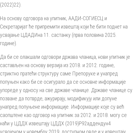
(2022)22).
На основу одговора на упитник, ААДИ-СОГИЕСЦ и
Секретаријат ће припремити извештај који ће бити поднет на
усвајање ЦДАДИна 11. састанку (прва половина 2025.
године).
Да би се олакшали одговори држава чланица, нови упитник је
састављен на основу верзија из 2018. и 2012. године,
стриктно пратећи структуру саме Препоруке и унапред
попуњен како би се осигурало да се основне информације
упореде у односу на све државе чланице. Државе чланице су
позване да потврде, ажурирају, модификују или допуне
унапред попуњене информације. Информације које су већ
саопштене као одговор на упитник за 2012. и 2018. могу се
наћи у ЦДДХ извештају ЦДДХ (2019)Р92аддендун4
усвојеном у новембру 2019, доступном овде и у извештају