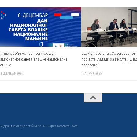
инистар Жигманов честитао Дан
Одржан састанак Саветодавног
ационалног савета влашке националне
пројекта „Млади за инклузију, је
ањине
поверење“
. ДЕЦЕМБАР 2024.
1. АПРИЛ 2025.
 друштвени дијалог © 2026. All Rights Reserved. Web