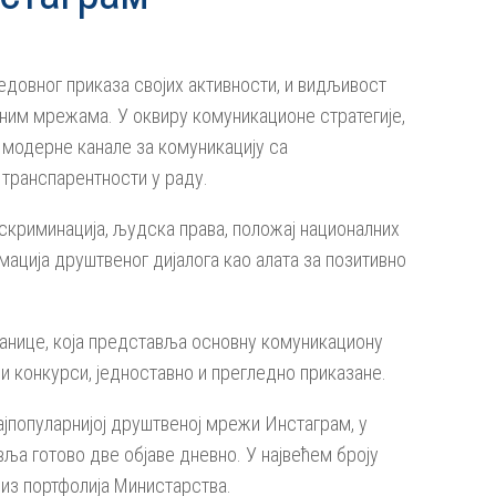
едовног приказа својих активности, и видљивост
ним мрежама. У оквиру комуникационе стратегије,
модерне канале за комуникацију са
 транспарентности у раду.
скриминација, људска права, положај националних
ација друштвеног дијалога као алата за позитивно
транице, која представља основну комуникациону
 и конкурси, једноставно и прегледно приказане.
најпопуларнијој друштвеној мрежи Инстаграм, у
ља готово две објаве дневно. У највећем броју
 из портфолија Министарства.