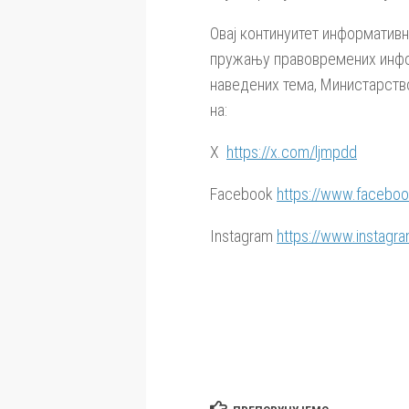
Овај континуитет информативн
пружању правовремених инфо
наведених тема, Министарство
на:
X
https://x.com/ljmpdd
Facebook
https://www.faceb
Instagram
https://www.instagr