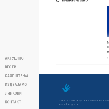
ПРЕПОРУЧУЈЕМО...
М
Н
м
АКТУЕЛНО
5
ВЕСТИ
САОПШТЕЊА
ИЗДВАЈАМО
ЛИНКОВИ
Министарствo за људска и мањинска права и
КОНТАКТ
projekat: ite.gov.rs