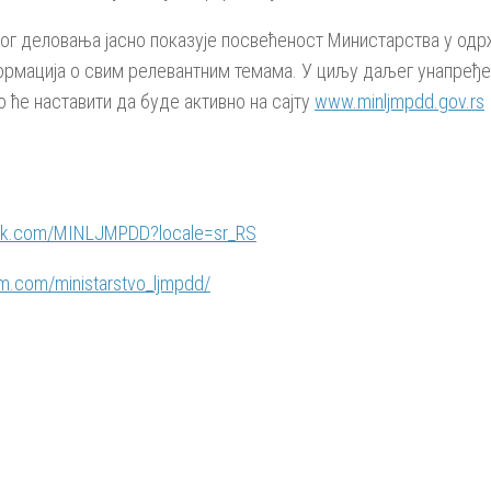
ог деловања јасно показује посвећеност Министарства у одр
рмација о свим релевантним темама. У циљу даљег унапређе
 ће наставити да буде активно на сајту
www.minljmpdd.gov.rs
ook.com/MINLJMPDD?locale=sr_RS
am.com/ministarstvo_ljmpdd/