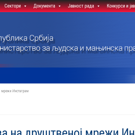
Сектори
Документа
Јавност рада
Конкурси и ја
ој мрежи Инстаграм
ва на друштвеној мрежи И