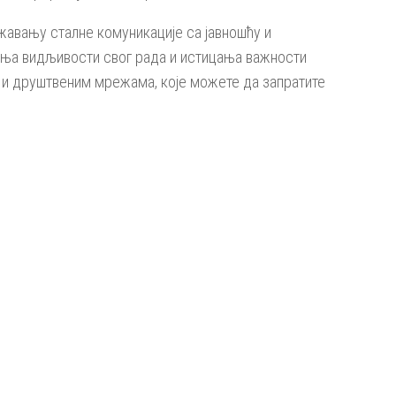
жавању сталне комуникације са јавношћу и
ња видљивости свог рада и истицања важности
и друштвеним мрежама, које можете да запратите