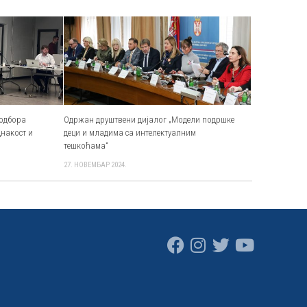
 одбора
Одржан друштвени дијалог „Модели подршке
днакост и
деци и младима са интелектуалним
тешкоћама“
27. НОВЕМБАР 2024.