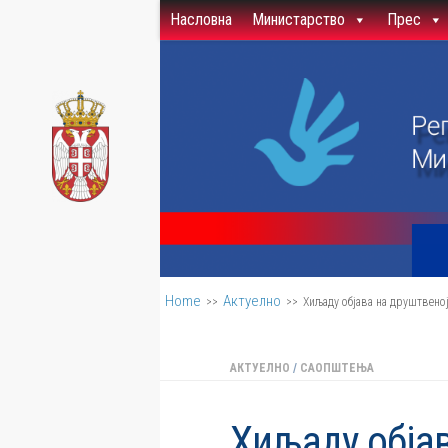
Насловна
Министарство
Прес
Skip to content
Home
Актуелно
>>
>>
Хиљаду објава на друштвен
АКТУЕЛНО
/
САОПШТЕЊА
Хиљаду обја