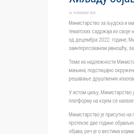
26. НОВЕМБАР 2024.
Министарство за људска и мањ
тематских садржаја из своје
од децембра 2022. године, М
заинтересованом јавношћу, за
Теме из надлежности Министа
мањина, подстицајно окружење
решавање друштвених изазова,
У истом циљу, Министарство ј
платформу на којем се налазе
Министарство је присутно на п
протекле две године објављен
објава, реч је о вестима кој