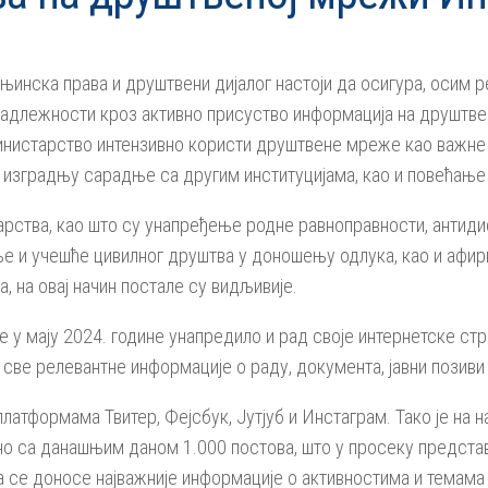
инска права и друштвени дијалог настоји да осигура, осим р
 надлежности кроз активно присуство информација на друштве
инистарство интензивно користи друштвене мреже као важне 
 изградњу сарадње са другим институцијама, као и повећање
рства, као што су унапређење родне равноправности, антиди
 и учешће цивилног друштва у доношењу одлука, као и афирм
 на овај начин постале су видљивије.
е у мају 2024. године унапредило и рад своје интернетске с
 све релевантне информације о раду, документа, јавни позиви
латформама Твитер, Фејсбук, Јутјуб и Инстаграм. Тако је на 
о са данашњим даном 1.000 постова, што у просеку представ
има се доносе најважније информације о активностима и темама