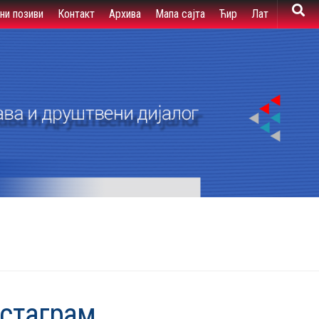
вни позиви
Контакт
Архива
Мапа сајта
Ћир
Лат
нстаграм