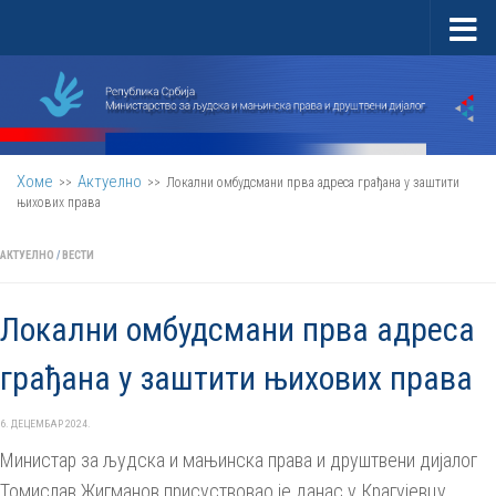
Скип то цонтент
Хоме
Актуелно
>>
>>
Локални омбудсмани прва адреса грађана у заштити
њихових права
АКТУЕЛНО
/
ВЕСТИ
Локални омбудсмани прва адреса
грађана у заштити њихових права
6. ДЕЦЕМБАР 2024.
Министар за људска и мањинска права и друштвени дијалог
Томислав Жигманов присуствовао је данас у Крагујевцу