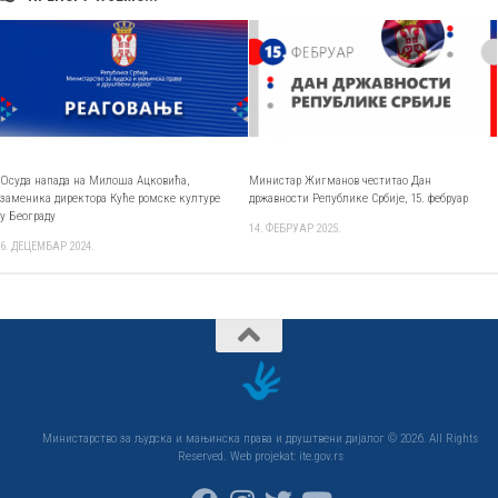
Осуда напада на Милоша Ацковића,
Министар Жигманов честитао Дан
заменика директора Куће ромске културе
државности Републике Србије, 15. фебруар
у Београду
14. ФЕБРУАР 2025.
6. ДЕЦЕМБАР 2024.
Министарство за људска и мањинска права и друштвени дијалог © 2026. All Rights
Reserved. Web projekat: ite.gov.rs