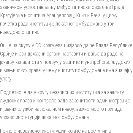
званичном успостављању међуопштинске сарадње Града
Крагујевца и општина Аранђеловац, Кнић и Рача, у циљу
почетка рада институције локалног омбудсмана у три
наведене општине.
Он је на скупу у СО Крагујевац изјавио да ће Влада Републике
Србије и сви државни органи наставити и даље да раде на
јачању капацитета у подручју заштите и унапређења људских
и мањинских права, у чему институт омбудсмана има значајну
улогу.
Подсетио је да у кругу независних институција за заштиту
људских права и контроле рада законитости администрације
и јавних служби на локалном нивоу, важно место припада
управо институцији локалног омбудсмана.
Реч је о независној институцији која је најдоступнија