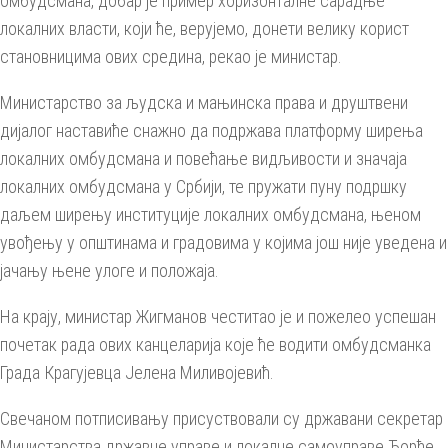
омбудсмана, добар је пример хоризонталне сарадње
локалних власти, који ће, верујемо, донети велику корист
становницима ових средина, рекао је министар.
Министарство за људска и мањинска права и друштвени
дијалог наставиће снажно да подржава платформу ширења
локалних омбудсмана и повећање видљивости и значаја
локалних омбудсмана у Србији, те пружати пуну подршку
даљем ширењу институције локалних омбудсмана, њеном
увођењу у општинама и градовима у којима још није уведена и
јачању њене улоге и положаја.
На крају, министар Жигманов честитао је и пожелео успешан
почетак рада ових канцеларија које ће водити омбудсманка
Града Крагујевца Јелена Миливојевић.
Свечаном потписивању присуствовали су државани секретар
Министарства државне управе и локалне самоуправе Ђорђе