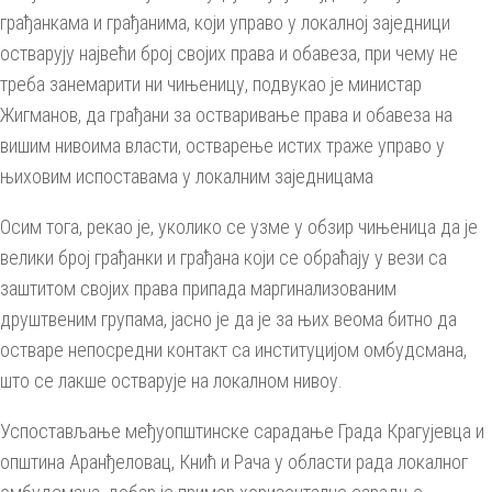
грађанкама и грађанима, који управо у локалној заједници
остварују највећи број својих права и обавеза, при чему не
треба занемарити ни чињеницу, подвукао је министар
Жигманов, да грађани за остваривање права и обавеза на
вишим нивоима власти, остварење истих траже управо у
њиховим испоставама у локалним заједницама
Осим тога, рекао је, уколико се узме у обзир чињеница да је
велики број грађанки и грађана који се обраћају у вези са
заштитом својих права припада маргинализованим
друштвеним групама, јасно је да је за њих веома битно да
остваре непосредни контакт са институцијом омбудсмана,
што се лакше остварује на локалном нивоу.
Успостављање међуопштинске сарадање Града Крагујевца и
општина Аранђеловац, Кнић и Рача у области рада локалног