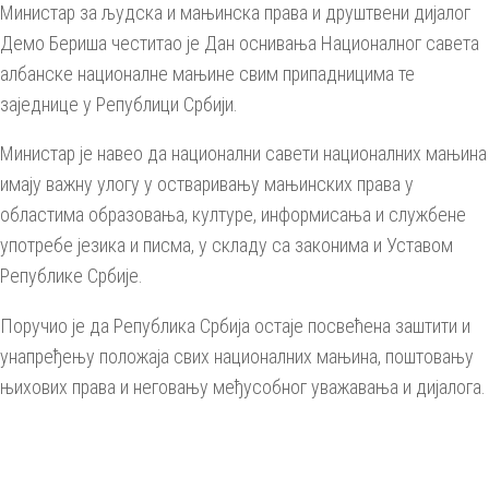
Министар за људска и мањинска права и друштвени дијалог
Демо Бериша честитао је Дан оснивања Националног савета
албанске националне мањине свим припадницима те
заједнице у Републици Србији.
Министар је навео да национални савети националних мањина
имају важну улогу у остваривању мањинских права у
областима образовања, културе, информисања и службене
употребе језика и писма, у складу са законима и Уставом
Републике Србије.
Поручио је да Република Србија остаје посвећена заштити и
унапређењу положаја свих националних мањина, поштовању
њихових права и неговању међусобног уважавања и дијалога.