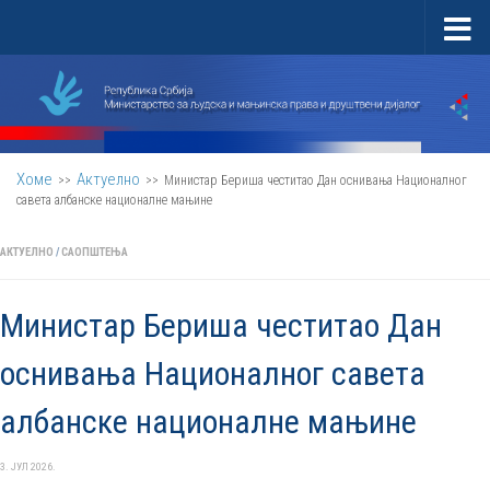
Скип то цонтент
Хоме
Актуелно
>>
>>
Министар Бериша честитао Дан оснивања Националног
савета албанске националне мањине
АКТУЕЛНО
/
САОПШТЕЊА
Министар Бериша честитао Дан
оснивања Националног савета
албанске националне мањине
3. ЈУЛ 2026.