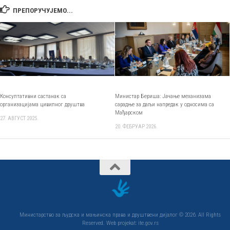
ПРЕПОРУЧУЈЕМО...
Консултативни састанак са
Министар Бериша: Јачање механизама
организацијама цивилног друштва
сарадње за даљи напредак у односима са
Мађарском
27. АВГУСТ 2025.
20. ФЕБРУАР 2026.
Министарство за људска и мањинска права и друштвени дијалог © 2026. All Rights
Reserved. Web projekat: ite.gov.rs