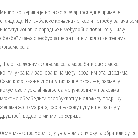
Министар Бериша је истакао значај доследне примене
стандарда Истанбулске конвенције, као и потребу за јачањем
институционалне сарадње и међусобне подршке у циљу
обезбеђивања свеобухватне заштите и подршке женама
жртвама рата.
„Подршка женама жртвама рата мора бити системска,
континуирана и заснована на међународним стандардима.
Само кроз јачање институционалне сарадње, размену
искустава и усклађивање са међународним праксама
можемо обезбедити свеобухватну и одрживу подршку
женама жртвама рата, као и њихову пуну интеграцију у
друштво“, додао је министар Бериша.
Осим министра Берише, у уводном делу скупа обратили су се