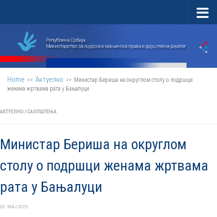
Skip to content
Home
Актуелно
>>
>>
Министар Бериша на округлом столу о подршци
женама жртвама рата у Бањалуци
АКТУЕЛНО
/
САОПШТЕЊА
Министар Бериша на округлом
столу о подршци женама жртвама
рата у Бањалуци
29. МАЈ 2026.