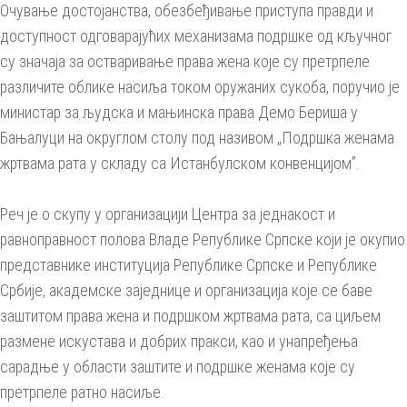
Oчување достојанства, обезбеђивање приступа правди и
доступност одговарајућих механизама подршке од кључног
су значаја за остваривање права жена које су претрпеле
различите облике насиља током оружаних сукоба, поручио је
министар за људска и мањинска права Демо Бериша у
Бањалуци на округлом столу под називом „Подршка женама
жртвама рата у складу са Истанбулском конвенцијом”.
Реч је о скупу у организацији Центра за једнакост и
равноправност полова Владе Републике Српске који је окупио
представнике институција Републике Српске и Републике
Србије, академске заједнице и организација које се баве
заштитом права жена и подршком жртвама рата, са циљем
размене искустава и добрих пракси, као и унапређења
сарадње у области заштите и подршке женама које су
претрпеле ратно насиље.