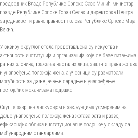
председник Владе Републике Српске Саво Минић, министар
правде Републике Српске Горан Селак и директорка Центра
за једнакост и равноправност полова Републике Српске Маја
Векић.
У оквиру округлог стола представљена су искуства и
активности институција и организација које се баве питањима
ратних злочина, тражења несталих лица, заштите права жртава
и унапређења положаја жена, а учесници су разматрали
могућности за даље јачање сарадње и унапређење
постојећих механизама подршке.
Скуп је завршен дискусијом и закључцима усмереним на
даље унапређење положаја жена жртава рата и развој
ефикаснијих облика институционалне подршке у складу са
међународним стандардима.