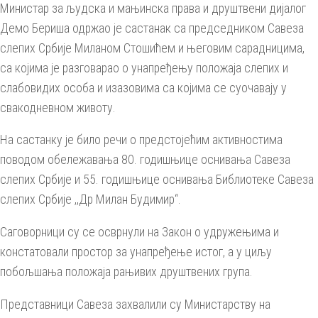
Министар за људска и мањинска права и друштвени дијалог
Демо Бериша одржао је састанак са председником Савеза
слепих Србије Миланом Стошићем и његовим сарадницима,
са којима је разговарао о унапређењу положаја слепих и
слабовидих особа и изазовима са којима се суочавају у
свакодневном животу.
На састанку је било речи о предстојећим активностима
поводом обележавања 80. годишњице оснивања Савеза
слепих Србије и 55. годишњице оснивања Библиотеке Савеза
слепих Србије ,,Др Милан Будимир“.
Саговорници су се осврнули на Закон о удружењима и
констатовали простор за унапређење истог, а у циљу
побољшања положаја рањивих друштвених група.
Представници Савеза захвалили су Министарству на