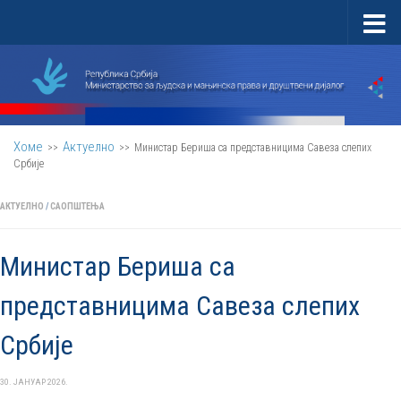
Скип то цонтент
Хоме
Актуелно
>>
>>
Министар Бериша са представницима Савеза слепих
Србије
АКТУЕЛНО
/
САОПШТЕЊА
Министар Бериша са
представницима Савеза слепих
Србије
30. ЈАНУАР 2026.