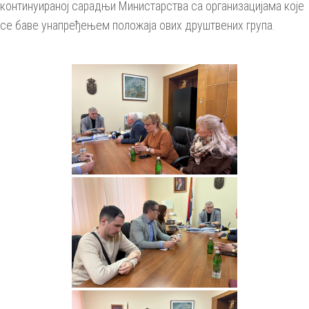
континуираној сарадњи Министарства са организацијама које
се баве унапређењем положаја ових друштвених група.