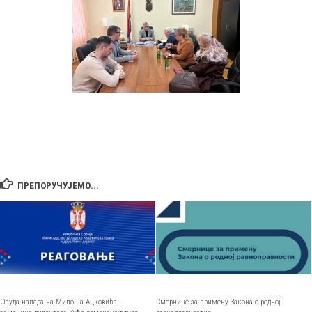
ПРЕПОРУЧУЈЕМО...
Осуда напада на Милоша Ацковића,
Смернице за примену Закона о родној