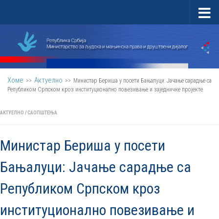
Скип то цонтент
Хоме
Актуелно
>>
>>
Министар Бериша у посети Бањалуци: Јачање сарадње са
Републиком Српском кроз институционално повезивање и заједничке пројекте
АКТУЕЛНО
/
САОПШТЕЊА
Министар Бериша у посети
Бањалуци: Јачање сарадње са
Републиком Српском кроз
институционално повезивање и