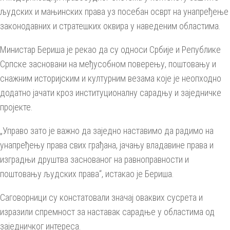
људских и мањинских права уз посебан осврт на унапређење
законодавних и стратешких оквира у наведеним областима.
Министар Бериша је рекао да су односи Србије и Републике
Српске засновани на међусобном поверењу, поштовању и
снажним историјским и културним везама које је неопходно
додатно јачати кроз институционалну сарадњу и заједничке
пројекте.
„Управо зато је важно да заједно наставимо да радимо на
унапређењу права свих грађана, јачању владавине права и
изградњи друштва заснованог на равноправности и
поштовању људских права“, истакао је Бериша.
Саговорници су констатовали значај оваквих сусрета и
изразили спремност за наставак сарадње у областима од
заједничког интереса.