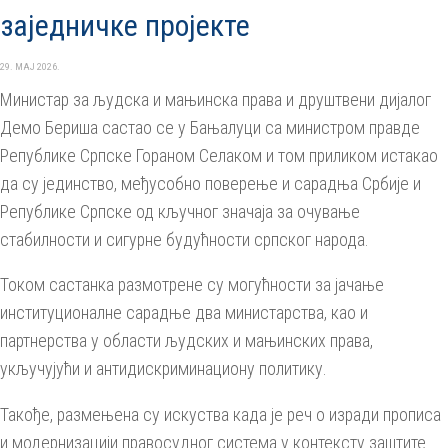
заједничке пројекте
29. МАЈ 2026.
Министар за људска и мањинска права и друштвени дијалог
Демо Бериша састао се у Бањалуци са министром правде
Републике Српске Гораном Селаком и том приликом истакао
да су јединство, међусобно поверење и сарадња Србије и
Републике Српске од кључног значаја за очување
стабилности и сигурне будућности српског народа.
Током састанка размотрене су могућности за јачање
институционалне сарадње два министарства, као и
партнерства у области људских и мањинских права,
укључујући и антидискриминациону политику.
Такође, размењена су искуства када је реч о изради прописа
и модернизацији правосудног система у контексту заштите