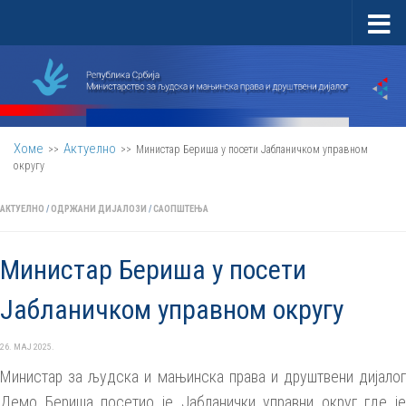
Скип то цонтент
Хоме
Актуелно
>>
>>
Министар Бериша у посети Јабланичком управном
округу
АКТУЕЛНО
/
ОДРЖАНИ ДИЈАЛОЗИ
/
САОПШТЕЊА
Министар Бериша у посети
Јабланичком управном округу
26. МАЈ 2025.
Министар за људска и мањинска права и друштвени дијалог
Демо Бериша посетио је Јабланички управни округ где је