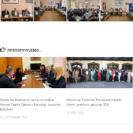
ПРЕПОРУЧУЈЕМО...
Министар Бериша се састао са шефом
Министар Томислав Жигманов отворио
Мисије Савета Европе у Београду Јаношем
Самит цивилног друштва 2024
Бабићем
28. МАЈ 2024.
26. СЕПТЕМБАР 2025.