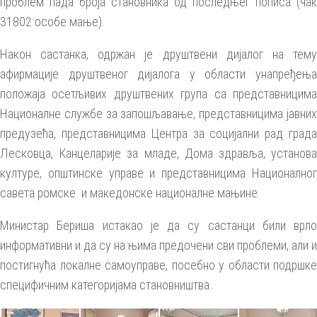
проблем пада броја становника од последњег пописа (чак
31802 особе мање).
Након састанка, одржан је друштвени дијалог на тему
афирмације друштвеног дијалога у области унапређења
положаја осетљивих друштвених група са представницима
Националне службе за запошљавање, представницима јавних
предузећа, представницима Центра за социјални рад града
Лесковца, Канцеларије за младе, Дома здравља, установа
културе, општинске управе и представницима Националног
савета ромске и македонске националне мањине.
Министар Бериша истакао је да су састанци били врло
информативни и да су на њима предочени сви проблеми, али и
постигнућа локалне самоуправе, посебно у области подршке
специфичним категоријама становништва.