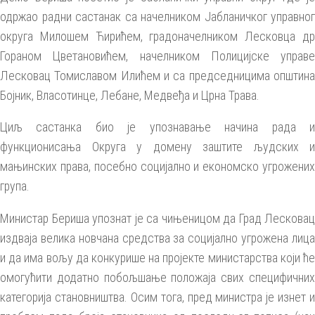
одржао радни састанак са начелником Јабланичког управног
округа Милошем Ћирићем, градоначелником Лесковца др
Гораном Цветановићем, начелником Полицијске управе
Лесковац Томиславом Илићем и са председницима општина
Бојник, Власотинце, Лебане, Медвеђа и Црна Трава.
Циљ састанка био је упознавање начина рада и
функционисања Округа у домену заштите људских и
мањинских права, посебно социјално и економско угрожених
група.
Министар Бериша упознат је са чињеницом да Град Лесковац
издваја велика новчана средства за социјално угрожена лица
и да има вољу да конкурише на пројекте министарства који ће
омогућити додатно побољшање положаја свих специфичних
категорија становништва. Осим тога, пред министра је изнет и