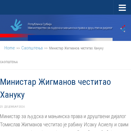
Skip to content
Home
Саопштења
>>
>>
Министар Жигманов честитао Хануку
САОПШТЕЊА
Министар Жигманов честитао
Хануку
25. ДЕЦЕМБАР 2024.
Министар за људска и мањинска права и друштвени дијалог
Томислав Жигманов честитао је рабину Исаку Асиелу и свим