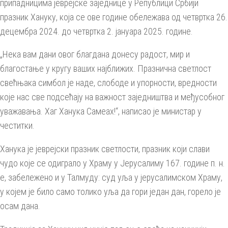
припадницима јеврејске заједнице у Републици Србији
празник Хануку, која се ове године обележава од четвртка 26.
децембра 2024. до четвртка 2. јануара 2025. године.
„Нека вам дани овог благдана донесу радост, мир и
благостање у кругу ваших најближих. Празнична светлост
свећњака симбол је наде, слободе и упорности, вредности
које нас све подсећају на важност заједништва и међусобног
уважавања. Хаг Ханука Самеах!“, написао је министар у
честитки.
Ханука је јеврејски празник светлости, празник који слави
чудо које се одиграло у Храму у Јерусалиму 167. године п. н.
е, забележено и у Талмуду: суд уља у јерусалимском Храму,
у којем је било само толико уља да гори један дан, горело je
осам дана.