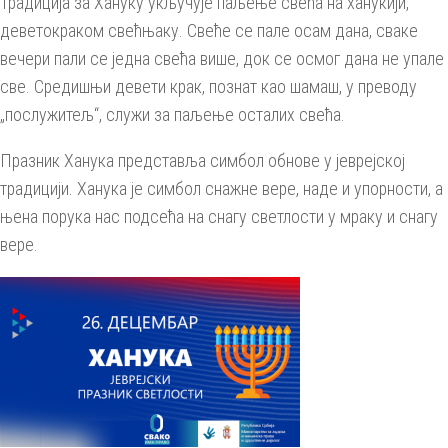
Традиција за Хануку укључује паљење свећа на ханукији,
деветокраком свећњаку. Свеће се пале осам дана, сваке
вечери пали се једна свећа више, док се осмог дана не упале
све. Средишњи девети крак, познат као шамаш, у преводу
„послужитељ“, служи за паљење осталих свећа.
Празник Ханука представља симбол обнове у јеврејској
традицији. Ханука је симбол снажне вере, наде и упорности, а
њена порука нас подсећа на снагу светлости у мраку и снагу
вере.