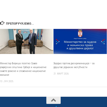
ПРЕПОРУЧУЈЕМО...
Министар Бериша посетио Савез
Заједно против дискриминације – за
јеврејских општина Србије и националне
друштво једнаких могућности
савете ромске и словеначке националне
21. МАРТ 2026.
мањине
13. ЈУН 2025.