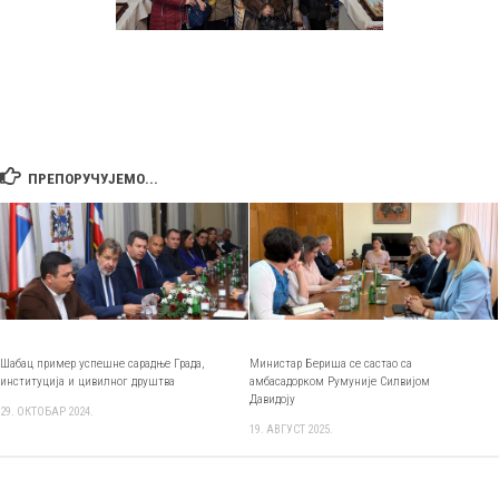
ПРЕПОРУЧУЈЕМО...
Шабац пример успешне сарадње Града,
Министар Бериша се састао са
институција и цивилног друштва
амбасадорком Румуније Силвијом
Давидоју
29. ОКТОБАР 2024.
19. АВГУСТ 2025.