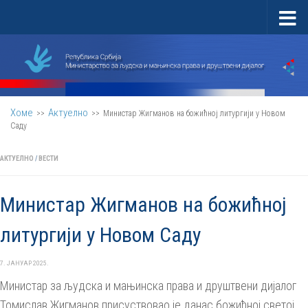
Скип то цонтент
Хоме
Актуелно
>>
>>
Министар Жигманов на божићној литургији у Новом
Саду
АКТУЕЛНО
/
ВЕСТИ
Министар Жигманов на божићној
литургији у Новом Саду
7. ЈАНУАР 2025.
Министар за људска и мањинска права и друштвени дијалог
Томислав Жигманов присуствовао је данас божићној светој