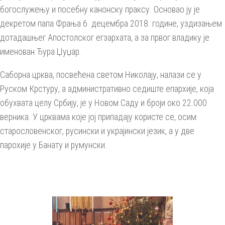
богослужењу и посебну канонску праксу. Основао ју је
декретом папа Фрања 6. децембра 2018. године, уздизањем
дотадашњег Апостолског егзархата, а за првог владику је
именован Ђура Џуџар.
Саборна црква, посвећена светом Николају, налази се у
Руском Крстуру, а административно седиште епархије, која
обухвата целу Србију, је у Новом Саду и броји око 22.000
верника. У црквама које јој припадају користе се, осим
старословенског, русински и украјински језик, а у две
парохије у Банату и румунски.