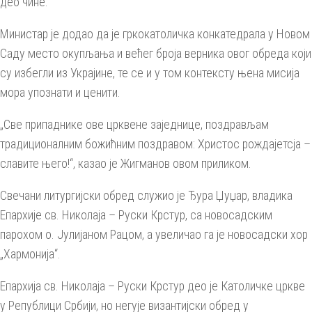
део чине.
Министар је додао да је гркокатоличка конкатедрала у Новом
Саду место окупљања и већег броја верника овог обреда који
су избегли из Украјине, те се и у том контексту њена мисија
мора упознати и ценити.
„Све припаднике ове црквене заједнице, поздрављам
традиционалним божићним поздравом: Христос рождајетсја –
славите њего!“, казао је Жигманов овом приликом.
Свечани литургијски обред служио је Ђура Џуџар, владика
Епархије св. Николаја – Руски Крстур, са новосадским
парохом о. Јулијаном Рацом, а увеличао га је новосадски хор
„Хармонија“.
Епархија св. Николаја – Руски Крстур део је Католичке цркве
у Републици Србији, но негује византијски обред у