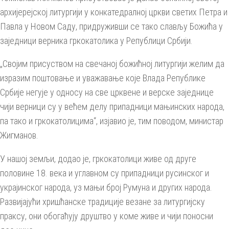
архијерејској литургији у конкатедралној цркви светих Петра и
Павла у Новом Саду, придруживши се тако слављу Божића у
заједници верника гркокатолика у Републици Србији.
„Својим присуством на свечаној божићној литургији желим да
изразим поштовање и уважавање које Влада Републике
Србије негује у односу на све црквене и верске заједнице
чији верници су у већем делу припадници мањинских народа,
па тако и гркокатолицима“, изјавио је, тим поводом, министар
Жигманов.
У нашој земљи, додао је, гркокатолици живе од друге
половине 18. века и углавном су припадници русинског и
украјинског народа, уз мањи број Румуна и других народа.
Развијајући хришћанске традиције везане за литургијску
праксу, они обогаћују друштво у коме живе и чији поносни