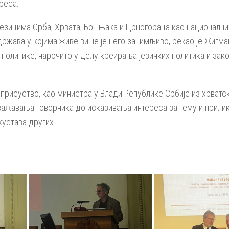
реса.
езицима Срба, Хрвата, Бошњака и Црногораца као национални
ржава у којима живе више је него занимљиво, рекао је Жигман
ју политике, нарочито у делу креирања језичких политика и з
присуство, као министра у Влади Републике Србије из хрват
ажавања говорника до исказивања интереса за тему и прилике
кустава других.