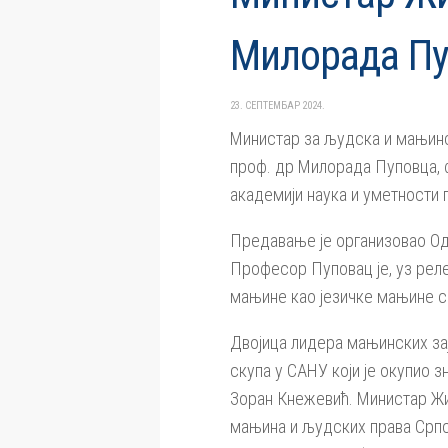
Милорада Пу
23. СЕПТЕМБАР 2024.
Министар за људска и мањинс
проф. др Милорада Пуповца, 
академији наука и уметности 
Предавање је организовао Од
Професор Пуповац је, уз реле
мањине као језичке мањине с
Двојица лидера мањинских зај
скупа у САНУ који је окупио з
Зоран Кнежевић. Министар Жи
мањина и људских права Српс