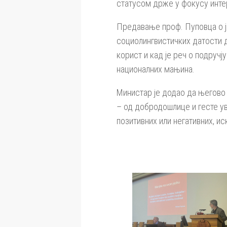
статусом држе у фокусу инте
Предавање проф. Пуповца о ј
социолингвистичких датости д
корист и кад је реч о подруч
националних мањина.
Министар је додао да његово 
– од добродошлице и гесте ув
позитивних или негативних, ис