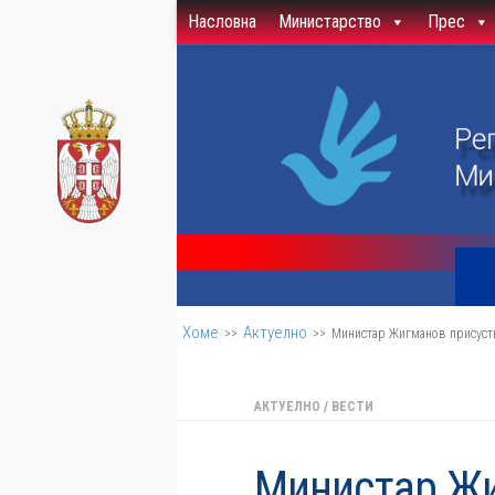
Насловна
Министарство
Прес
Скип то цонтент
Хоме
Актуелно
>>
>>
Министар Жигманов присуст
АКТУЕЛНО
/
ВЕСТИ
Министар Жи