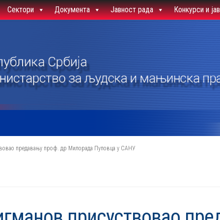
Сектори
Документа
Јавност рада
Конкурси и ја
вовао предавању проф. др Милорада Пуповца у САНУ
гманов присуствовао пред