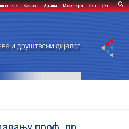
вни позиви
Контакт
Архива
Мапа сајта
Ћир
Лат
авању проф. др