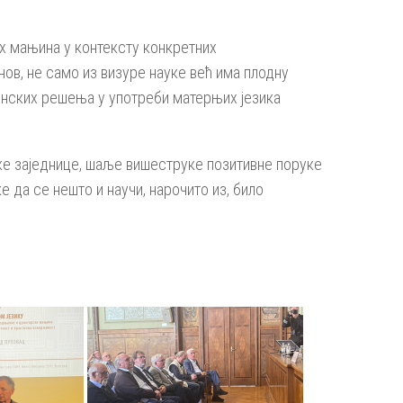
х мањина у контексту конкретних
ов, не само из визуре науке већ има плодну
аконских решења у употреби матерњих језика
ске заједнице, шаље вишеструке позитивне поруке
 да се нешто и научи, нарочито из, било