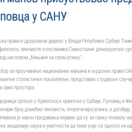
повца у САНУ
ка права и друштвени дијалог у Влади Републике Србије Том
филолога, лингвисте и посланика Самосталне демократске срп
под насловом „Мањине на свом језику“.
бор за проучавање националних мањина и људских права СА
вантне статистичке показатеље, представио студијске случа
а ових простора.
едница српске у Хрватској и хрватске у Србији, Пуповац и Жи
начајан број домаћих лингвиста, теоретичара језика, а догађ
гманов је након предавања изјавио да су за сваку похвалу н
ке академије наука и уметности да теме које се односе на и