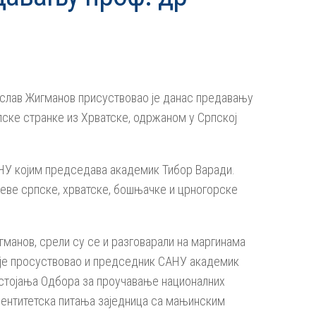
ислав Жигманов присуствовао је данас предавању
ске странке из Хрватске, одржаном у Српској
НУ којим председава академик Тибор Варади.
јеве српске, хрватске, бошњачке и црногорске
гманов, срели су се и разговарали на маргинама
ају је просуствовао и председник САНУ академик
астојања Одбора за проучавање националних
дентитетска питања заједница са мањинским