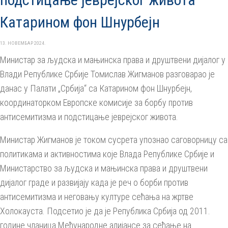
Катарином фон Шнурбејн
13. НОВЕМБАР 2024.
Министар за људска и мањинска права и друштвени дијалог у
Влади Републике Србије Томислав Жигманов разговарао је
данас у Палати „Србија“ са Катарином фон Шнурбејн,
координаторком Европске комисије за борбу против
антисемитизма и подстицање јеврејског живота.
Министар Жигманов је током сусрета упознао саговорницу са
политикама и активностима које Влада Републике Србије и
Министарство за људска и мањинска права и друштвени
дијалог граде и развијају када је реч о борби против
антисемитизма и неговању културе сећања на жртве
Холокауста. Подсетио је да је Република Србија од 2011.
године чланица Међународне алијансе за сећање на