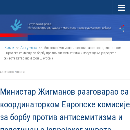
Скип то цонтент
Хоме
Актуелно
>>
>>
Министар Жигманов разговарао са координаторком
Европске комисије за борбу против антисемитизма и подстицање јеврејског
живота Катарином фон Шнурбејн
АКТУЕЛНО
/
ВЕСТИ
Министар Жигманов разговарао са
координаторком Европске комисије
за борбу против антисемитизма и
подстицање јеврејског живота