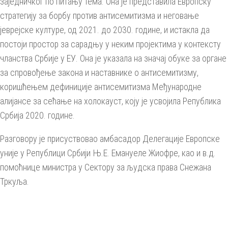
заједничког по питању тема. Она је представила Европску
стратегију за борбу против антисемитизма и неговање
јеврејске културе, од 2021. до 2030. године, и истакла да
постоји простор за сарадњу у неким пројектима у контексту
чланства Србије у ЕУ. Она је указала на значај обуке за органе
за спровођење закона и наставнике о антисемитизму,
коришћењем дефиниције антисемитизма Међународне
алијансе за сећање на холокауст, коју је усвојила Република
Србија 2020. године.
Разговору је присуствовао амбасадор Делегације Европске
уније у Републици Србији Њ.Е. Емануеле Жиофре, као и в.д.
помоћнице министра у Сектору за људска права Снежана
Тркуља.