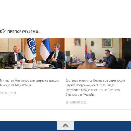
ПРЕПОРУЧУЈЕМО...
Министар Жигманов разговарао са шефом
Састанак министра Берише са директором
Мисије ОЕБС у Србији
Службе Координационог тела Владе
Републике Србије за општине Прешево,
19. ЈУН 2024.
Бујановац и Медвеђа
28. АПРИЛ 2025.