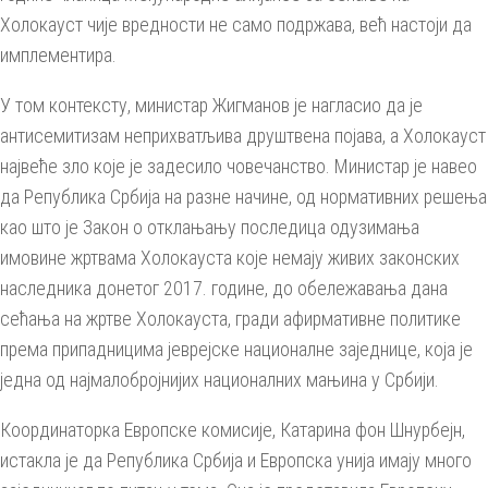
Холокауст чије вредности не само подржава, већ настоји да
имплементира.
У том контексту, министар Жигманов је нагласио да је
антисемитизам неприхватљива друштвена појава, а Холокауст
највеће зло које је задесило човечанство. Министар је навео
да Република Србија на разне начине, од нормативних решења
као што је Закон о отклањању последица одузимања
имовине жртвама Холокауста које немају живих законских
наследника донетог 2017. године, до обележавања дана
сећања на жртве Холокауста, гради афирмативне политике
према припадницима јеврејске националне заједнице, која је
једна од најмалобројнијих националних мањина у Србији.
Координаторка Европске комисије, Катарина фон Шнурбејн,
истакла је да Република Србија и Европска унија имају много