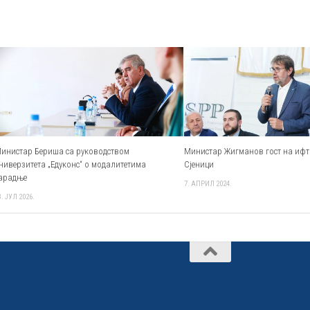
инистар Бериша са руководством
Министар Жигманов гост на ифт
ниверзитета „Едуконс“ о модалитетима
Сјеници
арадње
7. АПРИЛ 2024.
3. ЈУЛ 2026.