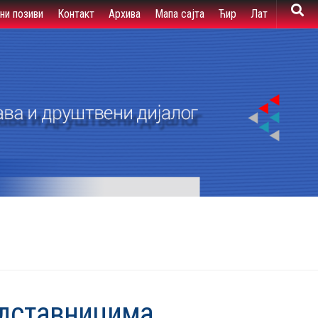
вни позиви
Контакт
Архива
Мапа сајта
Ћир
Лат
едставницима