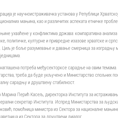
рација је научноистраживачка установа у Републици Хрватско
ционалних мањина, као и различитих аспеката етничке пробле
ањине ухваћене у конфликтима држава: компаративна анализа 
ке, политичке, културне и привредне изазове хрватске и срп
. Циљ је боље разумевање и давање смерница за изградњу м
једницама.
 наглашена потреба међусекторксе сарадње на овим темама. 
арства, треба да буде укључено и Министарство спољних пос
алну сарадњу и друштвену стабилност.
р Марина Перић Касељ, директорка Института за истраживање 
нерални секретар Института. Испред Министарства за људска
ковић, помоћница министра из Сектора за националне мањине
аветница из Сектора за друштвени дијалог.