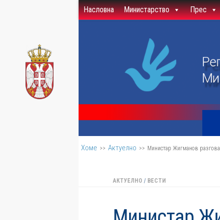
Насловна
Министарство
Прес
Скип то цонтент
Хоме
Актуелно
>>
>>
Министар Жигманов разговар
АКТУЕЛНО
/
ВЕСТИ
Министар Жи