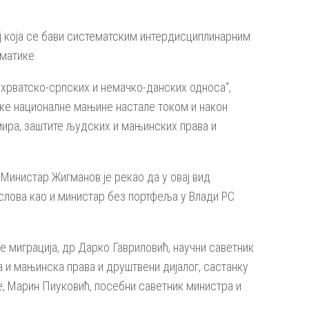
ј која се бави систематским интердисциплинарним
матике.
хрватско-српских и немачко-данских односа“,
ске националне мањине настале током и након
ира, заштите људских и мањинских права и
Министар Жигманов је рекао да у овај вид
лова као и министар без портфеља у Влади РС
миграција, др Дарко Гавриловић, научни саветник
 и мањинска права и друштвени дијалог, састанку
, Марин Пиуковић, посебни саветник министра и