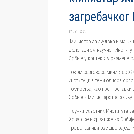
загребачког
17. ЈУН 2024.
Министар за људска и мањинс
делегацијом научног Институ
Србије у контексту размене 
Током разговора министар Жи
институција теми односа српс
помирења, као претпоставки з
Србије и Министарство за људ
Научни саветник Института за
Хрватске и хрватске из Србије
представници ове две заједни