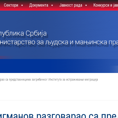
Сектори
Документа
Јавност рада
Конкурси и ја
ао са представницима загребачког Института за истраживање миграција
гманов разговарао са пр