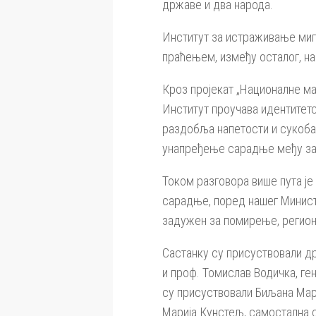
државе и два народа.
Институт за истраживање миг
праћењем, између осталог, на
Кроз пројекат „Националне м
Институт проучава идентитетс
раздобља напетости и сукоба
унапређење сарадње међу за
Током разговора више пута је
сарадње, поред нашег Минист
задужен за помирење, регион
Састанку су присуствовали д
и проф. Томислав Водичка, ге
су присуствовали Биљана Мар
Марија Кунстељ, самостална с