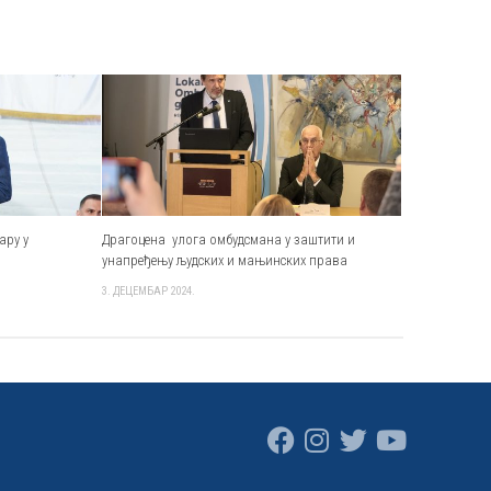
ару у
Драгоцена улога омбудсмана у заштити и
унапређењу људских и мањинских права
3. ДЕЦЕМБАР 2024.