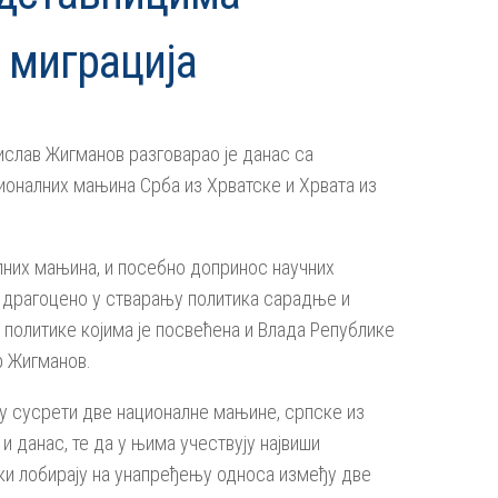
 миграција
слав Жигманов разговарао је данас са
ионалних мањина Срба из Хрватске и Хрвата из
лних мањина, и посебно допринос научних
о драгоцено у стварању политика сарадње и
 политике којима је посвећена и Влада Републике
р Жигманов.
су сусрети две националне мањине, српске из
и данас, те да у њима учествују највиши
чки лобирају на унапређењу односа између две