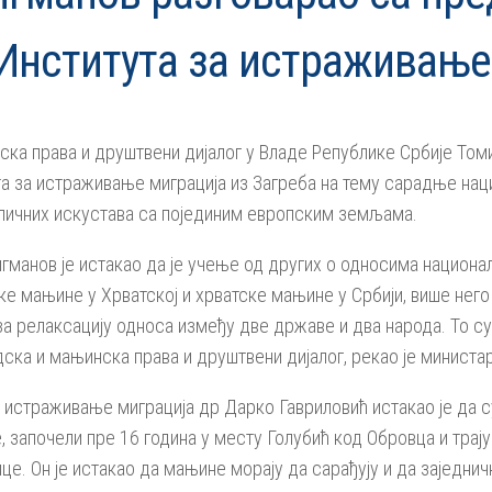
 Института за истраживање
ка права и друштвени дијалог у Владе Републике Србије Томи
та за истраживање миграција из Загреба на тему сарадње нац
сличних искустава са појединим европским земљама.
гманов је истакао да је учење од других о односима национа
ке мањине у Хрватској и хрватске мањине у Србији, више нег
а релаксацију односа између две државе и два народа. То су
ска и мањинска права и друштвени дијалог, рекао је министа
 истраживање миграција др Дарко Гавриловић истакао је да 
, започели пре 16 година у месту Голубић код Обровца и трају 
це. Он је истакао да мањине морају да сарађују и да заједни