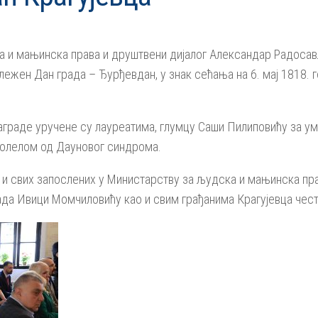
 и мањинска права и друштвени дијалог Александар Радосављ
лежен Дан града – Ђурђевдан, у знак сећања на 6. мај 1818. 
раде уручене су лауреатима, глумцу Саши Пилиповићу за ум
болелом од Дауновог синдрома.
и свих запослених у Министарству за људска и мањинска пра
ада Ивици Момчиловићу као и свим грађанима Крагујевца чес