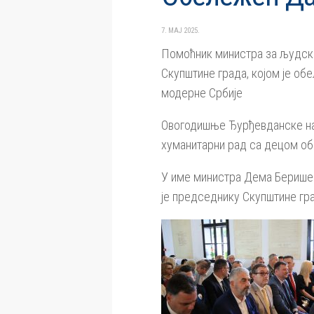
7. МАЈ 2025.
Помоћник министра за људска
Скупштине града, којом је обе
модерне Србије
Овогодишње Ђурђевданске наг
хуманитарни рад са децом о
У име министра Дема Берише 
је председнику Скупштине гр