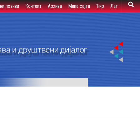
вни позиви
Контакт
Архива
Мапа сајта
Ћир
Лат