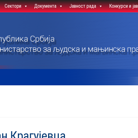
Сектори
Документа
Јавност рада
Конкурси и ја
н Крагујевца