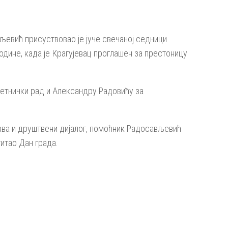
евић присуствовао је јуче свечаној седници
године, када је Крагујевац проглашен за престоницу
етнички рад и Александру Радовићу за
ва и друштвени дијалог, помоћник Радосављевић
титао Дан града.