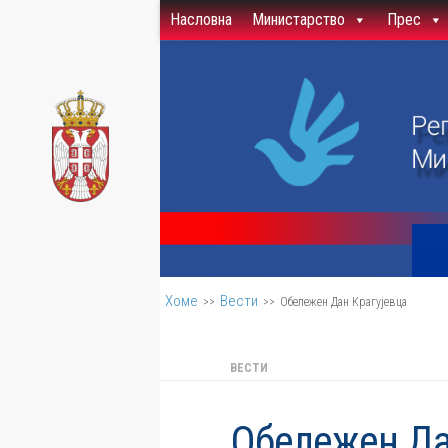
Насловна
Министарство
Прес
Скип то цонтент
Хоме
Вести
>>
>>
Обележен Дан Крагујевца
ВЕСТИ
Обележен Да