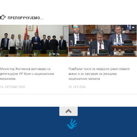
ПРЕПОРУЧУЈЕМО...
Министар Жигманов разговарао са
Повећање таксе за медијске јавне сервисе
делегацијом НР Кине о националним
важно и за програме на језицима
мањинама
националних мањина
16. ОКТОБАР 2024.
30. ЈУЛ 2024.