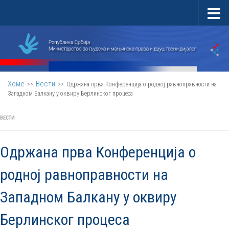
Скип то цонтент
Хоме
Вести
>>
>>
Одржана прва Конференција о родној равноправности на
Западном Балкану у оквиру Берлинског процеса
ВЕСТИ
Одржана прва Конференција о
родној равноправности на
Западном Балкану у оквиру
Берлинског процеса