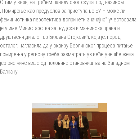
С тим у вези, на трећем панелу овог скупа, под називом:
„Помирење као предуслов за приступање ЕУ – може ли
феминистичка перспектива допринети значајноˮ учествовала
је у име Министарства за људска и мањинска права и
друштвени дијалог др Биљана Стојковић, која је, поред
осталог, нагласила да у оквиру Берлинског процеса питање
помирења у региону треба разматрати уз веће учешће жена
јер оне чине више од половине становништва на Западном
Балкану.