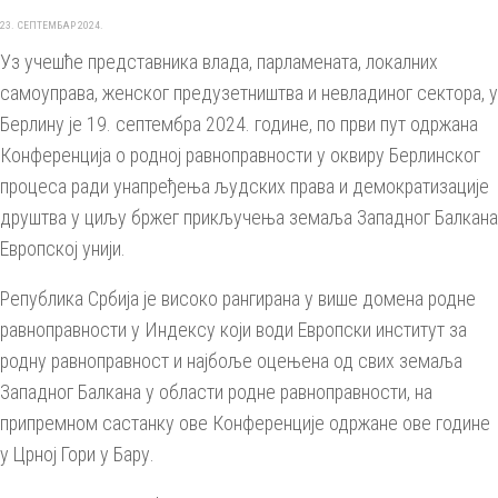
23. СЕПТЕМБАР 2024.
Уз учешће представника влада, парламената, локалних
самоуправа, женског предузетништва и невладиног сектора, у
Берлину је 19. септембра 2024. године, по први пут одржана
Конференција о родној равноправности у оквиру Берлинског
процеса ради унапређења људских права и демократизације
друштва у циљу бржег прикључења земаља Западног Балкана
Европској унији.
Република Србија је високо рангирана у више домена родне
равноправности у Индексу који води Европски институт за
родну равноправност и најбоље оцењена од свих земаља
Западног Балкана у области родне равноправности, на
припремном састанку ове Конференције одржане ове године
у Црној Гори у Бару.