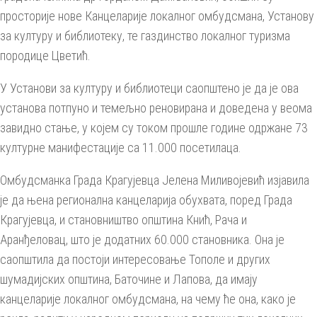
просторије нове Канцеларије локалног омбудсмана, Установу
за културу и библиотеку, те газдинство локалног туризма
породице Цветић.
У Установи за културу и библиотеци саопштено је да је ова
установа потпуно и темељно реновирана и доведена у веома
завидно стање, у којем су током прошле године одржане 73
културне манифестације са 11.000 посетилаца.
Омбудсманка Града Крагујевца Јелена Миливојевић изјавила
је да њена регионална канцеларија обухвата, поред Града
Крагујевца, и становништво општина Кнић, Рача и
Аранђеловац, што је додатних 60.000 становника. Она је
саопштила да постоји интересовање Тополе и других
шумадијских општина, Баточине и Лапова, да имају
канцеларије локалног омбудсмана, на чему ће она, како је