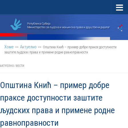
Скип то цонтент
Хоме
Актуелно
>>
>>
Општина Кнић – пример добре праксе доступности
заштите људских права и примене родне равноправности
АКТУЕЛНО
/
ВЕСТИ
Општина Кнић – пример добре
праксе доступности заштите
људских права и примене родне
равноправности