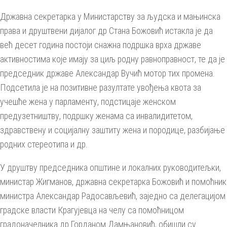
Државна секретарка у Министарству за људска и мањинска
права и друштвени дијалог др Стана Божовић истакла је да
већ десет година постоји снажна подршка врха државе
активностима које имају за циљ родну равноправност, те да је
председник државе Александар Вучић мотор тих промена.
Подсетила је на позитивне разултате увођења квота за
учешће жена у парламенту, подстицаје женском
предузетништву, подршку женама са инвалидитетом,
здравствену и социјалну заштиту жена и породице, разбијање
родних стереотипа и др.
У друштву председника општине и локалних руководитељки,
министар Жигманов, државна секретарка Божовић и помоћник
министра Александар Радосављевић, заједно са делегацијом
градске власти Крагујевца на челу са помоћницом
градоначелника др Горданом Дамњановић, обишли су