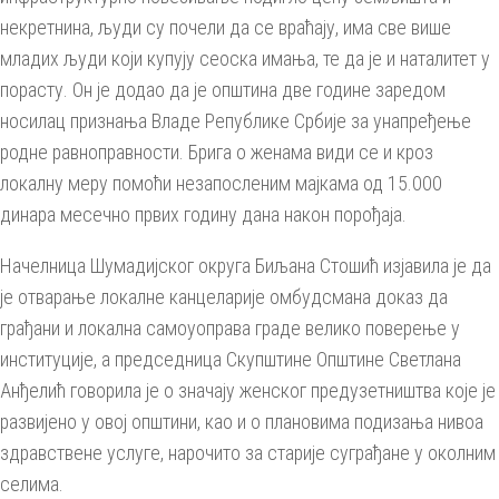
некретнина, људи су почели да се враћају, има све више
младих људи који купују сеоска имања, те да је и наталитет у
порасту. Он је додао да је општина две године заредом
носилац признања Владе Републике Србије за унапређење
родне равноправности. Брига о женама види се и кроз
локалну меру помоћи незапосленим мајкама од 15.000
динара месечно првих годину дана након порођаја.
Начелница Шумадијског округа Биљана Стошић изјавила је да
је отварање локалне канцеларије омбудсмана доказ да
грађани и локална самоуоправа граде велико поверење у
институције, а председница Скупштине Општине Светлана
Анђелић говорила је о значају женског предузетништва које је
развијено у овој општини, као и о плановима подизања нивоа
здравствене услуге, нарочито за старије суграђане у околним
селима.