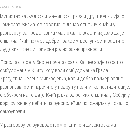
26. ФЕБРУАР 2025.
Министар за људска и мањинска права и друштвени дијалог
Томислав Жигманов посетио је данас општину Кнић и у
разговору са представницима локалне власти изјавио да је
општина Кнић пример добре праксе у доступности заштите
људских права и примени родне равноправности.
Повод за посету био је почетак рада Канцеларије локалног
омбудсмана у Книћу, коју води омбудсманка Града
Крагујевца Јелена Миливојевић, као и добар пример родне
равноправности нарочито у подручју политичке партиципације,
с обзиром на то да је Кнић једна од ретких општина у Србији у
којој су жене у већини на руководећим положајима у локалној
самоуправи.
У разговору са руководством општине и директоркама