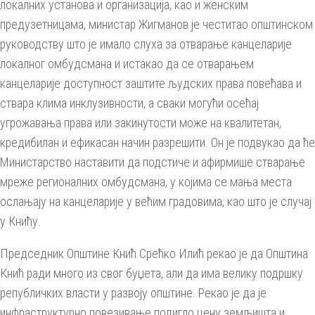
локалних установа и организација, као и женским
предузетницама, министар Жигманов је честитао општинском
руководству што је имало слуха за отварање канцеларије
локалног омбудсмана и истакао да се отварањем
канцеларије доступност заштите људских права повећава и
ствара клима инклузивности, а сваки могући осећај
угрожавања права или закинутости може на квалитетан,
кредибилан и ефикасан начин разрешити. Он је подвукао да ће
Министарство наставити да подстиче и афирмише стварање
мреже регионалних омбудсмана, у којима се мања места
ослањају на канцеларије у већим градовима, као што је случај
у Книћу.
Председник Општине Кнић Срећко Илић рекао је да Општина
Кнић ради много из свог буџета, али да има велику подршку
републичких власти у развоју општине. Рекао је да је
инфраструктурно повезивање подигло цену земљишта и