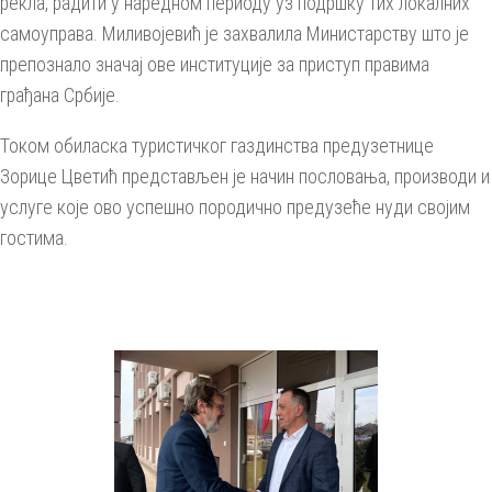
рекла, радити у наредном периоду уз подршку тих локалних
самоуправа. Миливојевић је захвалила Министарству што је
препознало значај ове институције за приступ правима
грађана Србије.
Током обиласка туристичког газдинства предузетнице
Зорице Цветић представљен је начин пословања, производи и
услуге које ово успешно породично предузеће нуди својим
гостима.