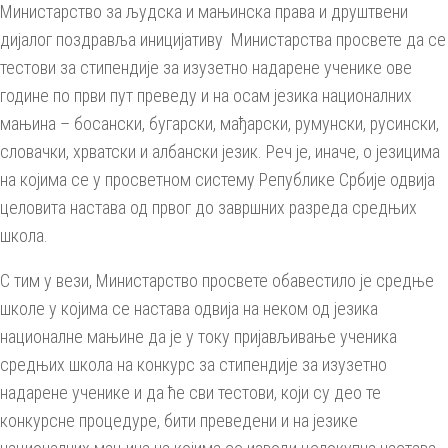
Министарство за људска и мањинска права и друштвени
дијалог поздравља иницијативу Министарства просвете да се
тестови за стипендије за изузетно надарене ученике ове
године по први пут преведу и на осам језика националних
мањина – босански, бугарски, мађарски, румунски, русински,
словачки, хрватски и албански језик. Реч је, иначе, о језицима
на којима се у просветном систему Републике Србије одвија
целовита настава од првог до завршних разреда средњих
школа.
С тим у вези, Министарство просвете обавестило је средње
школе у којима се настава одвија на неком од језика
националне мањине да је у току пријављивање ученика
средњих школа на конкурс за стипендије за изузетно
надарене ученике и да ће сви тестови, који су део те
конкурсне процедуре, бити преведени и на језике