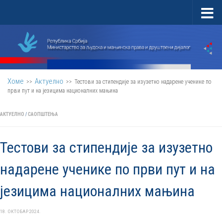
Скип то цонтент
Хоме
Актуелно
>>
>>
Тестови за стипендије за изузетно надарене ученике по
први пут и на језицима националних мањина
АКТУЕЛНО
/
САОПШТЕЊА
Тестови за стипендије за изузетно
надарене ученике по први пут и на
језицима националних мањина
18. ОКТОБАР 2024.