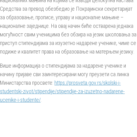
националних мањина на којима се изводи целокупна настава.
Средства за превод обезбедио је Покрајински секретаријат
за образовање, прописе, управу и националне мањине –
националне заједнице. На овај начин биће остварена једнака
могућност свим ученицима без обзира на језик школовања за
приступ стипендијама за изузетно надарене ученике, чиме се
подиже и квалитет права на образовање на матерњем језику.
Више информација о стипендијама за надарене ученике и
начину пријаве сви заинтересирани могу преузети са линка
Министарства просвете:
https://prosveta.gov.rs/skolski-i-
studentski-zivot/stipendije/stipendije-za-izuzetno-nadarene-
ucenike-i-studente/
.