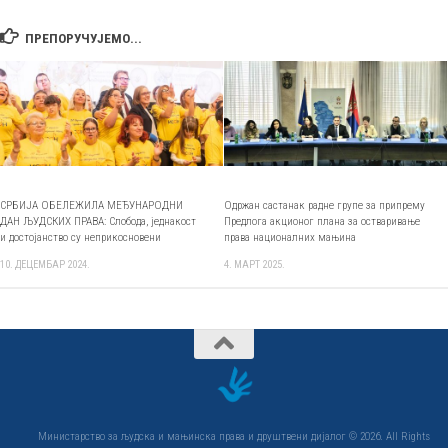
ПРЕПОРУЧУЈЕМО...
СРБИЈА ОБЕЛЕЖИЛА МЕЂУНАРОДНИ
Одржан састанак радне групе за припрему
ДАН ЉУДСКИХ ПРАВА: Слобода, једнакост
Предлога акционог плана за остваривање
и достојанство су неприкосновени
права националних мањина
10. ДЕЦЕМБАР 2024.
4. МАРТ 2025.
Министарство за људска и мањинска права и друштвени дијалог © 2026. All Rights