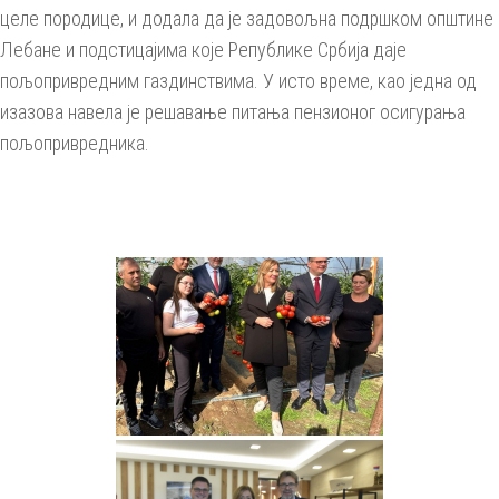
целе породице, и додала да је задовољна подршком општине
Лебане и подстицајима које Републике Србија даје
пољопривредним газдинствима. У исто време, као једна од
изазова навела је решавање питања пензионог осигурања
пољопривредника.