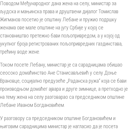
Поводом Међународног дана жена на селу, министар за
људска и мањинска права и друштвени дијалог Томислав
Жигманов посетио је општину Лебане и пружио подршку
женама ове мале општине на југу Србије у којој се
становништво претежно бави пољопривредом, а у којој од
укупног броја регистрованих пољопривредних газдинстава,
трећину воде жене.
Током посете Лебану, министар је са сарадницама обишао
сеосоко домаћинство Ане Станисављевић у селу Доње
Врановце, социјално предузеће „Раданска ружа“ која се бави
производњом домаћег ајвара и друге зимнице, а претходно је
на тему жена на селу разговарао са председником општине
Лебане Иваном Богдановићем.
У разговору са председником општине Богдановићем и
њиговим сарадницима министар је нагласио да је посета