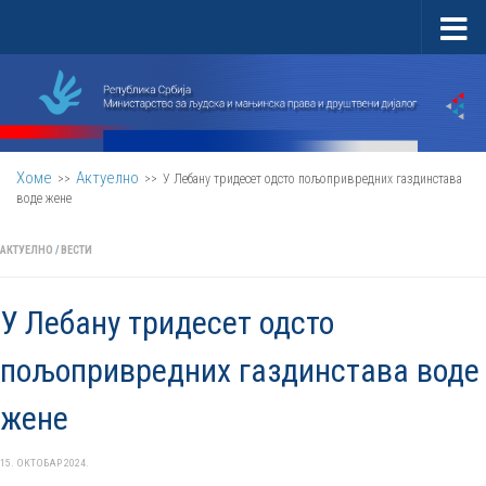
Скип то цонтент
Хоме
Актуелно
>>
>>
У Лебану тридесет одсто пољопривредних газдинстава
воде жене
АКТУЕЛНО
/
ВЕСТИ
У Лебану тридесет одсто
пољопривредних газдинстава воде
жене
15. ОКТОБАР 2024.