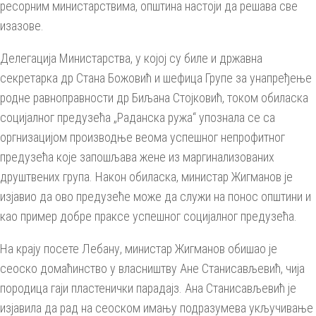
ресорним министарствима, општина настоји да решава све
изазове.
Делегација Министарства, у којој су биле и државна
секретарка др Стана Божовић и шефица Групе за унапређење
родне равноправности др Биљана Стојковић, током обиласка
социјалног предузећа „Раданска ружа“ упознала се са
оргнизацијом производње веома успешног непрофитног
предузећа које запошљава жене из маргинализованих
друштвених група. Након обиласка, министар Жигманов је
изјавио да ово предузеће може да служи на понос општини и
као пример добре праксе успешног социјалног предузећа.
На крају посете Лебану, министар Жигманов обишао је
сеоско домаћинство у власништву Ане Станисављевић, чија
породица гаји пластенички парадајз. Ана Станисављевић је
изјавила да рад на сеоском имању подразумева укључивање