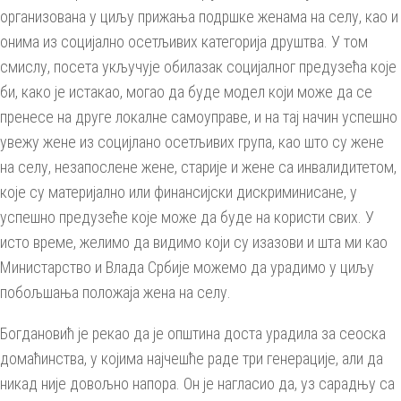
организована у циљу прижања подршке женама на селу, као и
онима из социјално осетљивих категорија друштва. У том
смислу, посета укључује обилазак социјалног предузећа које
би, како је истакао, могао да буде модел који може да се
пренесе на друге локалне самоуправе, и на тај начин успешно
увежу жене из социјлано осетљивих група, као што су жене
на селу, незапослене жене, старије и жене са инвалидитетом,
које су материјално или финансијски дискриминисане, у
успешно предузеће које може да буде на користи свих. У
исто време, желимо да видимо који су изазови и шта ми као
Министарство и Влада Србије можемо да урадимо у циљу
побољшања положаја жена на селу.
Богдановић је рекао да је општина доста урадила за сеоска
домаћинства, у којима најчешће раде три генерације, али да
никад није довољно напора. Он је нагласио да, уз сарадњу са