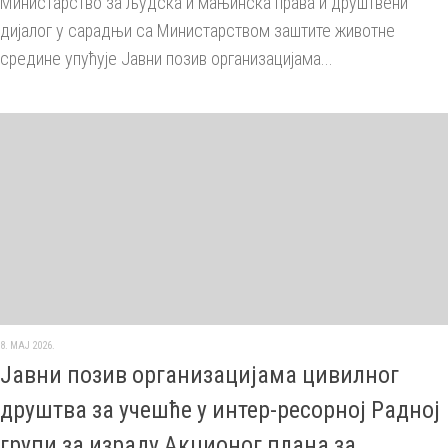
Министарство за људска и мањинска права и друштвени
дијалог у сарадњи са Министарством заштите животне
средине упућује Јавни позив организацијама...
8. МАЈ 2026.
Јавни позив организацијама цивилног
друштва за учешће у интер-ресорној Радној
групи за израду Акционог плана за