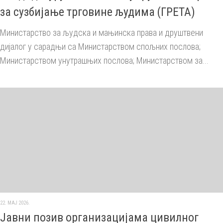
за сузбијање трговине људима (ГРЕТА)
Министарство за људска и мањинска права и друштвени
дијалог у сарадњи са Министарством спољних послова;
Министарством унутрашњих послова; Министарством за...
22. МАЈ 2026.
Јавни позив организацијама цивилног