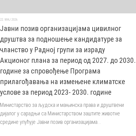
22. МАЈ 2026.
Јавни позив организацијама цивилног
друштва за подношење кандидатуре за
чланство у Радној групи за израду
Акционог плана за период од 2027. до 2030.
године за спровођење Програма
прилагођавања на измењене климатске
услове за период 2023- 2030. године
Министарство за људска и мањинска права и друштвени
дијалог у сарадњи са Министарством заштите животне
средине упућује Јавни позив организацијама...