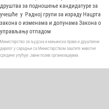
друштва за подношење кандидатуре за
учешће у Радној групи за израду Нацрта
закона о изменама и допунама Закона о
управљању отпадом
Министарство за људска и мањинска права и друштвени
дијалог у сарадњи са Министарством заштите животне
средине упућује Јавни позив организацијама...