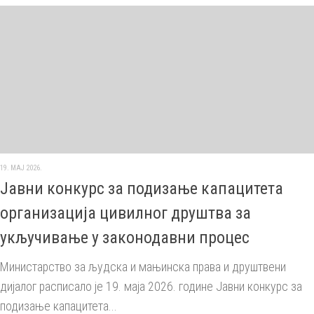
19. МАЈ 2026.
Јавни конкурс за подизање капацитета
организација цивилног друштва за
укључивање у законодавни процес
Министарство за људска и мањинска права и друштвени
дијалог расписало је 19. маја 2026. године Јавни конкурс за
подизање капацитета...