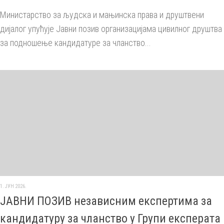
Министарство за људска и мањинска права и друштвени
дијалог упућује Јавни позив организацијама цивилног друштва
за подношење кандидатуре за чланство...
1. ЈУН 2026.
ЈАВНИ ПОЗИВ независним експертима за
кандидатуру за чланство у Групи експерата