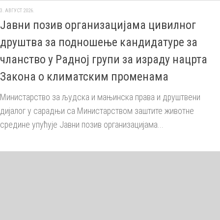
3. АВГУСТ 2026.
Јавни позив организацијама цивилног
друштва за подношење кандидатуре за
чланство у Радној групи за израду нацрта
Закона о климатским променама
Министарство за људска и мањинска права и друштвени
дијалог у сарадњи са Министарством заштите животне
средине упућује Јавни позив организацијама...