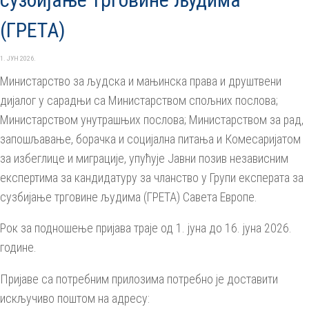
(ГРЕТА)
1. ЈУН 2026.
Министарство за људска и мањинска права и друштвени
дијалог у сарадњи са Министарством спољних послова;
Министарством унутрaшњих послова; Министарством за рад,
запошљавање, борачка и социјална питања и Комесаријатом
за избеглице и миграције, упућује Јавни позив независним
експертима за кандидатуру за чланство у Групи експерата за
сузбијање трговине људима (ГРЕТА) Савета Европе.
Рок за подношење пријава траје од 1. јуна до 16. јуна 2026.
године.
Пријаве са потребним прилозима потребно је доставити
искључиво поштом на адресу: