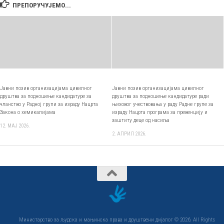
ПРЕПОРУЧУЈЕМО...
Jaвни пoзив организацијама цивилног
Јавни позив организацијама цивилног
друштва за подношење кандидатуре за
друштва за подношење кандидатуре ради
чланство у Радној групи за израду Нацрта
њиховог учествовања у раду Радне групе за
Закона о хемикалијама
израду Нацрта програма за превенцију и
заштиту деце од насиља
12. МАЈ 2026.
2. АПРИЛ 2026.
Министарствo за људска и мањинска права и друштвени дијалог © 2026. All Rights