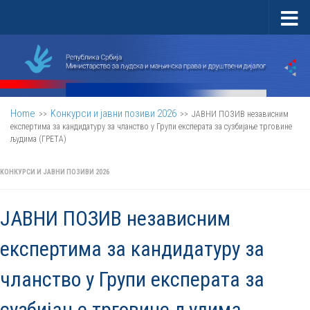
Skip to content
Home
Kонкурси и јавни позиви 2026
>>
>>
ЈАВНИ ПОЗИВ независним
експертима за кандидатуру за чланство у Групи експерата за сузбијање трговине
људима (ГРЕТА)
KОНКУРСИ И ЈАВНИ ПОЗИВИ 2026
ЈАВНИ ПОЗИВ независним
експертима за кандидатуру за
чланство у Групи експерата за
сузбијање трговине људима