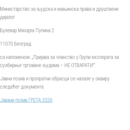
Министарство за људска и мањинска права и друштвени
дијалог
Булевар Михајла Пупина 2
11070 Београд
са напоменом: „Пријава за чланство у Групи експерата за
сузбијање трговине људима – НЕ ОТВАРАТИˮ.
Јавни позив и пропратни обрасци се налазе у оквиру
следећег документа:
Јавани позив ГРЕТА 2026