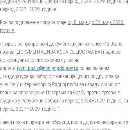
људима у Републици Србији за период 2024–2029. године, за
период 2027–2029. године.
Рок за подношење пријава траје
од 8. маја до 22. маја 2026.
године.
Пријаве са пропратном документацијом из тачке ИВ Јавног
позива (ДОКУМЕНТАЦИЈА КОЈА СЕ ДОСТАВЉА) подносе
се искључиво електронским путем на
адресу:
javni.poziv@minljmpdd.gov.rs
са напоменом
„Кандидатура за избор организација цивилног друштва за
учешће у интер-ресорној Радној групи за израду Акционог
плана за спровођење Програма за борбу против трговине
људима у Републици Србији за период 2024–2029. године, за
период 2027–2029. године “.
Јавни позив и пропратни обрасци, као и додатне информације