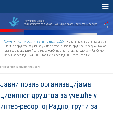
Скип то цонтент
Хоме
Kонкурси и јавни позиви 2026
>>
>>
Јавни позив организацијама
цивилног друштва за учешће у интер-ресорној Радној групи за израду Акционог
плана за спровођење Програма за борбу против трговине људима у Републици
Србији за период 2024–2029. године, за период 2027–2029. године
КОНКУРСИ И ЈАВНИ ПОЗИВИ 2026
Јавни позив организацијама
цивилног друштва за учешће у
интер-ресорној Радној групи за