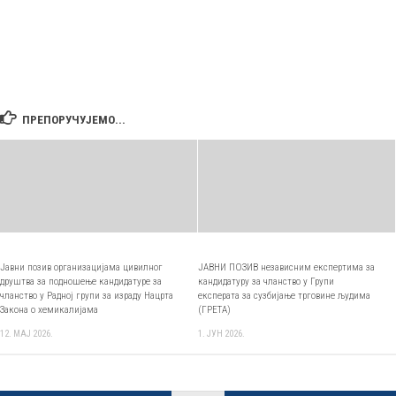
ПРЕПОРУЧУЈЕМО...
Јавни позив организацијама цивилног
ЈАВНИ ПОЗИВ независним експертима за
друштва за подношење кандидатуре за
кандидатуру за чланство у Групи
чланство у Радној групи за израду Нацрта
експерата за сузбијање трговине људима
Закона о хемикалијама
(ГРЕТА)
12. МАЈ 2026.
1. ЈУН 2026.