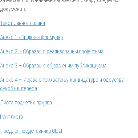
за њихово попуњавање налазе се у оквиру следећих
докумената:
Текст Јавног позива
Анекс 1 -Пријавни формулар
Анекс 2 – Образац о реализованим пројектима
Анекс 3 – Образац о објављеним публикацијама
Анекс 4 – Изјава о прихватању кандидатуре и одсуству
сукоба интереса
Листа поднетих пријава
Ранг листа
Предлог представника ОЦД