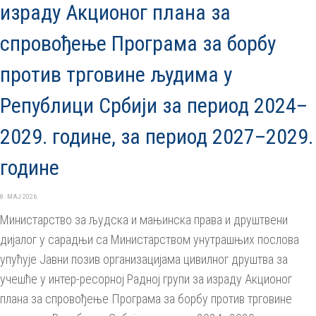
израду Акционог плана за
спровођење Програма за борбу
против трговине људима у
Републици Србији за период 2024–
2029. године, за период 2027–2029.
године
8. МАЈ 2026.
Министарство за људска и мањинска права и друштвени
дијалог у сарадњи са Министарством унутрашњих послова
упућује Јавни позив организацијама цивилног друштва за
учешће у интер-ресорној Радној групи за израду Акционог
плана за спровођење Програма за борбу против трговине