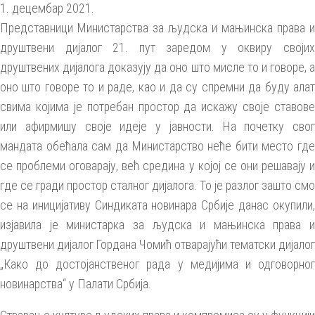
1. децембар 2021.
Представници Министарства за људска и мањинска права и
друштвени дијалог 21. пут заредом у оквиру својих
друштвених дијалога доказују да оно што мисле то и говоре, а
оно што говоре то и раде, као и да су спремни да буду алат
свима којима је потребан простор да искажу своје ставове
или афирмишу своје идеје у јавности. На почетку свог
мандата обећала сам да Министарство неће бити место где
се проблеми оговарају, већ средина у којој се они решавају и
где се гради простор сталног дијалога. То је разлог зашто смо
се на иницијативу Синдиката новинара Србије данас окупили,
изјавила је министарка за људска и мањинска права и
друштвени дијалог Гордана Чомић отварајући тематски дијалог
„Како до достојанственог рада у медијима и одговорног
новинарства“ у Палати Србија.