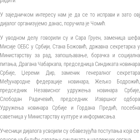
радити.
У заједничком интересу нам је да се то исправи и зато овј
дијалог организујемо данас, поручила је Чомић.
У уводном делу говорили су и Сара Груен, заменица шефа
Мисије ОЕБС у Србији, Стана Божовић, државна секретарка у
Министарству за рад, запошљавање, борачка и социјална
питања, Драгана Чабаркапа, председница Синдиката новинара
Србије, Џереми Дир, заменик генералног секретара
Међународне федерације новинара, Жељко Бодрожић,
председник Независног удружења новинара Србије,
Слободан Радичевић, председник Извршног одбора
Удружења новинара Србије и Гордана Предић, посебна
саветница у Министарству културе и информисања.
Учесници дијалога усвојили су обавезујућа поступања која се
односе на будућу сарадњу синдиката и надлежних органа.