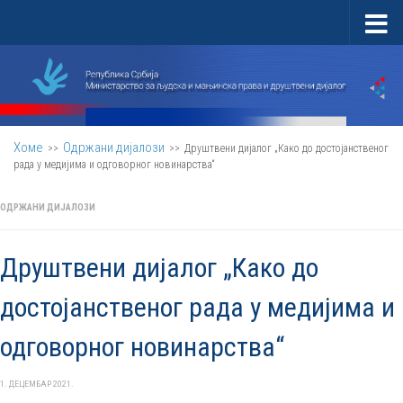
Скип то цонтент
Хоме
Одржани дијалози
>>
>>
Друштвени дијалог „Како до достојанственог
рада у медијима и одговорног новинарства“
ОДРЖАНИ ДИЈАЛОЗИ
Друштвени дијалог „Како до
достојанственог рада у медијима и
одговорног новинарства“
1. ДЕЦЕМБАР 2021.