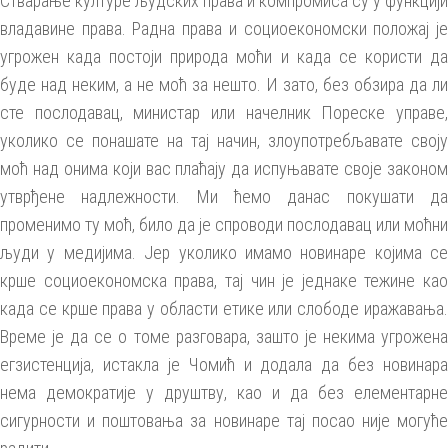
Стварање културе људских права и компромиса су у функцији
владавине права. Радна права и социоекономски положај је
угрожен када постоји природа моћи и када се користи да
буде над неким, а не моћ за нешто. И зато, без обзира да ли
сте послодавац, министар или начелник Пореске управе,
уколико се понашате на тај начин, злоупотребљавате своју
моћ над онима који вас плаћају да испуњавате своје законом
утврђене надлежности. Ми ћемо данас покушати да
променимо ту моћ, било да је спроводи послодавац или моћни
људи у медијима. Јер уколико имамо новинаре којима се
крше социоекономска права, тај чин је једнаке тежине као
када се крше права у области етике или слободе иражавања.
Време је да се о томе разговара, зашто је некима угрожена
егзистенција, истакла је Чомић и додала да без новинара
нема демократије у друштву, као и да без елементарне
сигурности и поштовања за новинаре тај посао није могуће