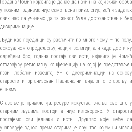
Гордана Чомић изјавила је данас да начин на који живи особа
у позним годинама није само њена привилегија, већ и задатак
свих нас да учинимо да тај живот буде достојанствен и без
дискриминације.
Људи као појединци су различити по много чему – по полу,
сексуалном опредељењу, нацији, религији, али када достигну
одређени број година постају сви исти, изјавила је Чомић
отварајућу регионалну конференцију на којој је представљен
први Глобални извештај УН о дискриминацији на основу
старости и организован Национални дијалог о старењу и
ејџизму.
Старење је привилегија, ресурс искуства, знања, све што у
старијим људима постоји а није изговорено. У старости
постајемо сви једнаки и исти. Друштво које неће да
унапређује однос према старима је друштво којем ни млади