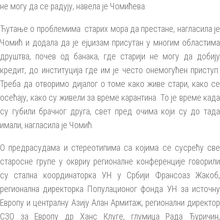
не могу да се радују, навела је Чомићева.
Ћутање о проблемима старих мора да престане, нагласила је
Чомић и додала да је ејџизам присутан у многим областима
друштва, почев од банака, где старији не могу да добију
кредит, до институција где им је често онемогућен приступ.
Треба да отворимо дијалог о томе како живе стари, како се
осећају, како су живели за време карантина. То је време када
су губили брачног друга, свет пред очима који су до тада
имали, нагласила је Чомић.
О предрасудама и стереотипима са којима се сусрећу све
старосне групе у оквриу регионалне конференције говорили
су стална координаторка УН у Србији Франсоаз Жакоб,
регионална директорка Популационог фонда УН за источну
Европу и централну Азију Алан Армитаж, регионални директор
СЗО за Европу др Ханс Клуге, глумица Рада Ђуричин,