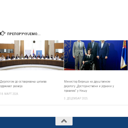
ПРЕПОРУЧУЈЕМО...
Дијалогом до остваривања циљева
Министар Бериша на друштвеном
одрживог развоја
дијалогу „Достојанствени и једнаки у
правима“ у Нишу
18. МАРТ 2024.
3. ДЕЦЕМБАР 2025.