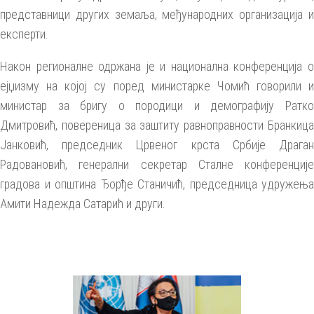
представници других земаља, међународних организација и
експерти.
Након регионалне одржана је и национална конференција о
ејџизму на којој су поред министарке Чомић говорили и
министар за бригу о породици и демографију Ратко
Дмитровић, повереница за заштиту равноправности Бранкица
Јанковић, председник Црвеног крста Србије Драган
Радовановић, генерални секретар Сталне конференције
градова и општина Ђорђе Станичић, председница удружења
Амити Надежда Сатарић и други.