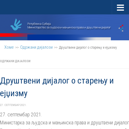
Скип то цонтент
Хоме
Одржани дијалози
>>
>>
Друштвени дијалог о старењу и ејџизму
ОДРЖАНИ ДИЈАЛОЗИ
Друштвени дијалог о старењу и
ејџизму
27. СЕПТЕМБАР 2021.
27. септембар 2021.
Министарка за људска и мањинска права и друштвени дијалог