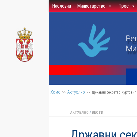
Насловна
Министарство
Прес
Скип то цонтент
Хоме
Актуелно
>>
>>
Државни секретар Куртовић 
АКТУЕЛНО
/
ВЕСТИ
Државни сек