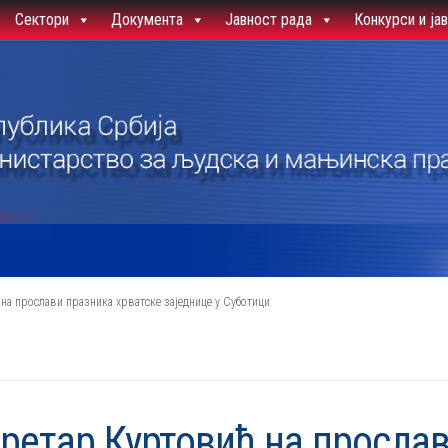
Сектори
Документа
Јавност рада
Конкурси и ја
на прослави празника хрватске заједнице у Суботици
ретар Куртовић на прослав