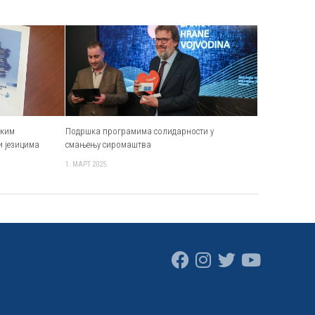
ским
Подршка програмима солидарности у
и језицима
смањењу сиромаштва
1. МАРТ 2025.