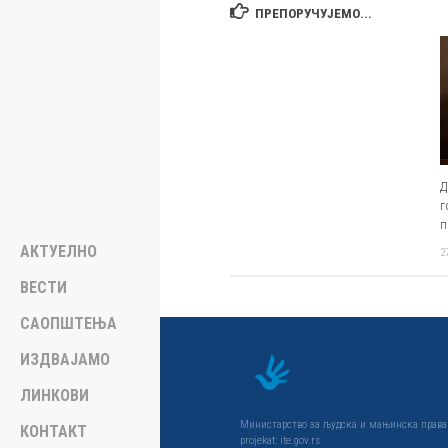
ПРЕПОРУЧУЈЕМО...
Д
г
п
АКТУЕЛНО
2
ВЕСТИ
САОПШТЕЊА
ИЗДВАЈАМО
ЛИНКОВИ
Министарство за људска и мањинска права и
КОНТАКТ
projekat: ite.gov.rs