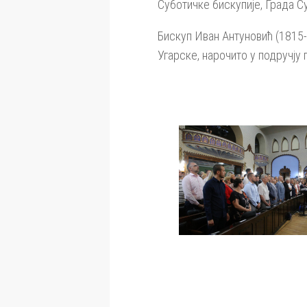
Суботичке бискупије, Града С
Бискуп Иван Антуновић (1815-
Угарске, нарочито у подручју