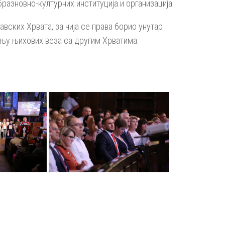
разновно-културних институција и организација.
вских Хрвата, за чија се права борио унутар
чању њихових веза са другим Хрватима.