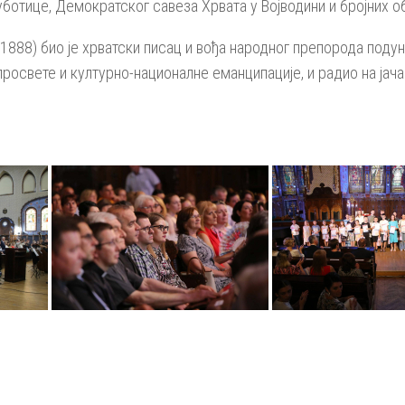
уботице, Демократског савеза Хрвата у Војводини и бројних об
1888) био је хрватски писац и вођа народног препорода подуна
 просвете и културно-националне еманципације, и радио на ја