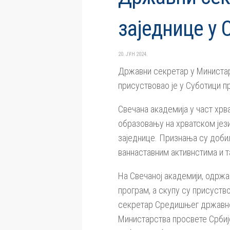
заједнице у 
20. ЈУН 2024.
Државни секретар у Министар
присуствовао је у Суботици п
Свечана академија у част хрв
образовању на хрватском јези
заједнице. Признања су добил
ваннаставним активнстима и т
На Свечаној академији, одржа
програм, а скупу су присуст
секретар Средишњег државног
Министарства просвете Србиј