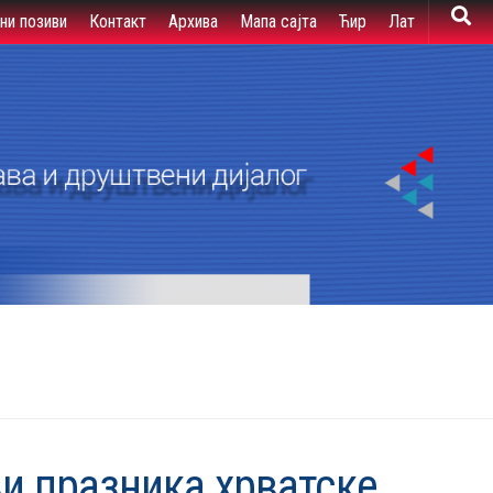
вни позиви
Контакт
Архива
Мапа сајта
Ћир
Лат
и празника хрватске