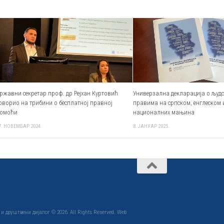
ржавни секретар проф. др Рејхан Куртовић
Универзална декларација о људ
оворио на трибини о бесплатној правној
правима на српском, енглеском 
омоћи
националних мањина
7. НОВЕМБАР 2024.
8. ЈАНУАР 2025.
 друштвени дијалог © 2026. All Rights Reserved. Web