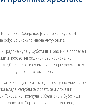
Републике Србије проф. др Рејхан Куртовић
ана рођења бискупа Ивана Антуновића.
ци Градске куће у Суботици. Празник је посвећен
ници и просветни радници ове националне
м 5,00 и они који су имали значајне резултате у
бразовању на хрватском језику.
ањине, изведен је и пригодан културно-уметнички
ика Владе Републике Хрватске и државни
и Генералног конзулата Хрватске у Суботици,
алног савета мађарске националне мањине,