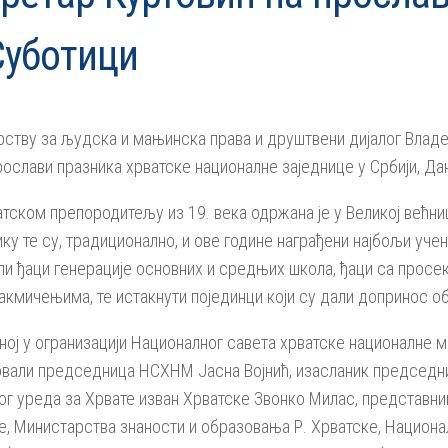
Суботици
ству за људска и мањинска права и друштвени дијалог Владе 
рослави празника хрватске националне заједнице у Србији, Д
атском препородитељу из 19. века одржана је у Великој већни
ку те су, традиционално, и ове године награђени најбољи уче
и ђаци генерације основних и средњих школа, ђаци са просеко
акмичењима, те истакнути појединци који су дали допринос о
ној у огранизацији Националног савета хрватске националне м
вовали председница НСХНМ Јасна Војнић, изасланик председн
 уреда за Хрвате изван Хрватске Звонко Милас, представниц
е, Министарства знаности и образовања Р. Хрватске, Национ