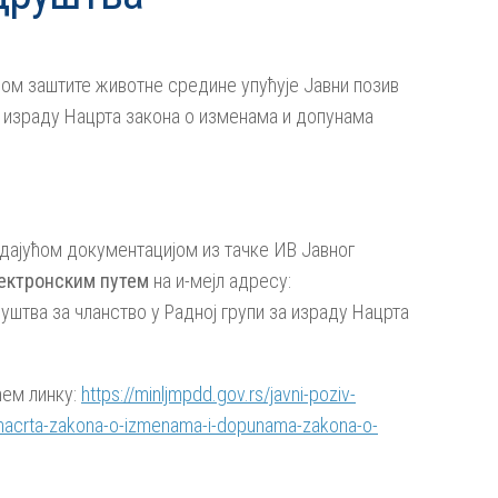
ом заштите животне средине упућује Јавни позив
а израду Нацрта закона о изменама и допунама
адајућом документацијом из тачке ИВ Јавног
ектронским путем
на и-мејл адресу:
уштва за чланство у Радној групи за израду Нацрта
ћем линку:
https://minljmpdd.gov.rs/javni-poziv-
du-nacrta-zakona-o-izmenama-i-dopunama-zakona-o-