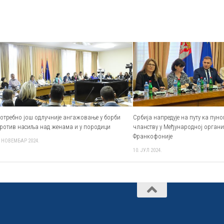
отребно још одлучније ангажовање у борби
Србија напредује на путу ка пу
ротив насиља над женама и у породици
чланству у Међународној орган
Франкофоније
. НОВЕМБАР 2024.
10. ЈУЛ 2024.