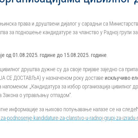
њинска права и друштвени дијалог у сарадњи са Министарств
тва за подношење кандидатуре за чланство у Радној групи з
.
је од 01.08.2025. године до 15.08.2025. године
.
цивилног друштва дужне су да своје пријаве заједно са прип
А СЕ ДОСТАВЉА) у назначеном року доставе
искључиво ел
 напоменом: „Кандидатура за избор организација цивилног др
а Закона о управљању отпадом“.
атне информације за њихово попуњавање налазе се на следе
a-za-podnosenje-kandidature-za-clanstvo-u-radnoj-grupi-za-izra