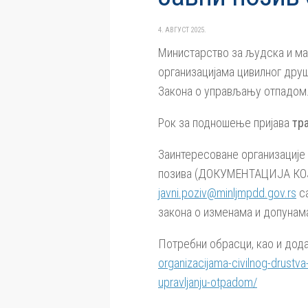
4. АВГУСТ 2025.
Министарство за људска и ма
организацијама цивилног друш
Закона о управљању отпадом
Рок за подношење пријава
тра
Заинтересоване организације 
позива (ДОКУМЕНТАЦИЈА КОЈ
javni.poziv@minljmpdd.gov.rs
са
закона о изменама и допунам
Потребни обрасци, као и дод
organizacijama-civilnog-drustv
upravljanju-otpadom/