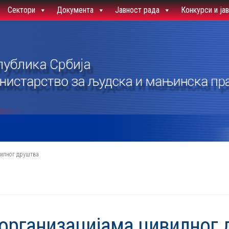
Сектори
Документа
Јавност рада
Конкурси и ја
вилног друштва
 организацијама цивилног 