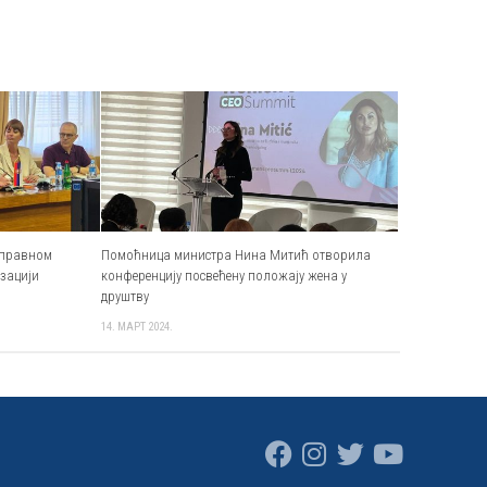
ноправном
Помоћница министра Нина Митић отворила
изацији
конференцију посвећену положају жена у
друштву
14. МАРТ 2024.