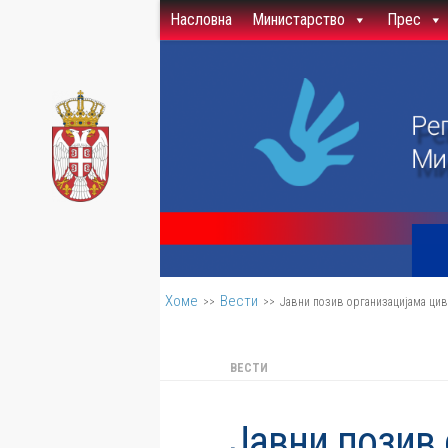
Насловна
Министарство
Прес
Скип то цонтент
Хоме
Вести
>>
>>
Јавни позив организацијама ци
ВЕСТИ
Јавни позив