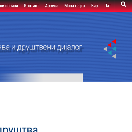
вни позиви
Контакт
Архива
Мапа сајта
Ћир
Лат
друштва