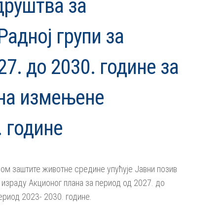
друштва за
адној групи за
7. до 2030. године за
на измењене
. године
ом заштите животне средине упућује Јавни позив
 израду Акционог плана за период од 2027. до
риод 2023- 2030. године.