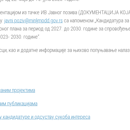
ментацијом из тачке ИВ Јавног позива (ДОКУМЕНТАЦИЈА КО
у:
javni.poziv@minljmpdd.gov.rs
са напоменом „Кандидатура за 
ионог плана за период од 2027. до 2030. године за спровођ
023- 2030. године“.
асци, као и додатне информације за њихово попуњавање налаз
ваним пројектима
ним публикацијама
у кандидатуре и одсуству сукоба интереса