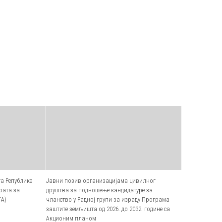
а Републике
Јавни позив организацијама цивилног
ерата за
друштва за подношење кандидатуре за
ТА)
чланство у Радној групи за израду Програма
заштите земљишта од 2026. до 2032. године са
Акционим планом