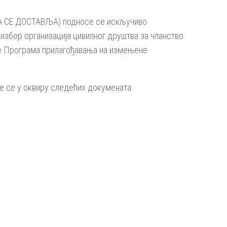
ЈА СЕ ДОСТАВЉА) подносе се искључиво
избор организација цивилног друштва за чланство
ење Програма прилагођавања на измењене
е се у оквиру следећих докумената: