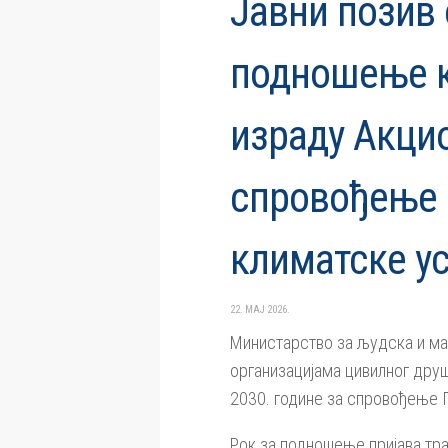
Јавни позив
подношење ка
израду Акцио
спровођење 
климатске ус
22. МАЈ 2026.
Министарство за људска и ма
организацијама цивилног друш
2030. године за спровођење 
Рок за подношење пријава траје