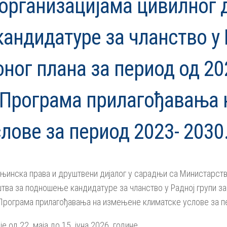
 организацијама цивилног 
ндидатуре за чланство у Р
ног плана за период од 202
Програма прилагођавања 
лове за период 2023- 2030
њинска права и друштвени дијалог у сарадњи са Министарств
тва за подношење кандидатуре за чланство у Радној групи за
Програма прилагођавања на измењене климатске услове за пе
 од 22. маја до 15. јуна 2026. године.