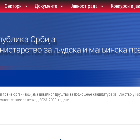
Сектори
Документа
Јавност рада
Конкурси и ја
и позив организацијама цивилног друштва за подношење кандидатуре за чланство у Радн
тске услове за период 2023- 2030. године