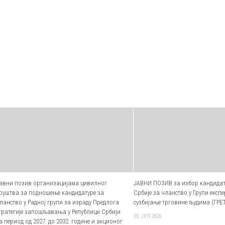
авни позив организацијама цивилног
ЈАВНИ ПОЗИВ за избор кандидат
руштва за подношење кандидатуре за
Србије за чланство у Групи експ
ланство у Радној групи за израду Предлога
сузбијање трговине људима (ГРЕ
тратегије запошљавања у Републици Србији
20. ЈУЛ 2026.
а период од 2027. до 2032. године и акционог