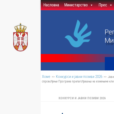
Насловна
Министарство
Прес
Скип то цонтент
Хоме
Kонкурси и јавни позиви 2026
>>
>>
Јавн
спровођење Програма прилагођавања на измењене клима
КОНКУРСИ И ЈАВНИ ПОЗИВИ 2026