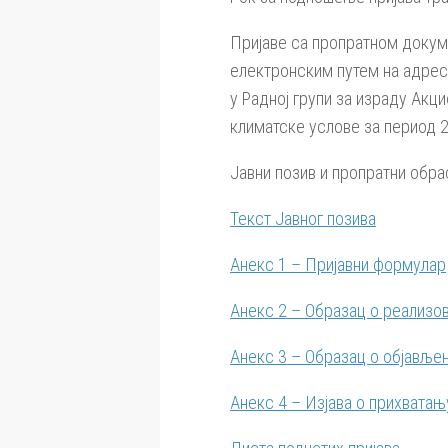
Пријаве са пропратном доку
електронским путем на адрес
у Радној групи за израду Акц
климатске услове за период 2
Јавни позив и пропратни обр
Текст Јавног позива
Анекс 1 – Пријавни формулар
Анекс 2 – Образац о реализо
Анекс 3 – Образац о објавље
Анекс 4 – Изјава о прихватањ