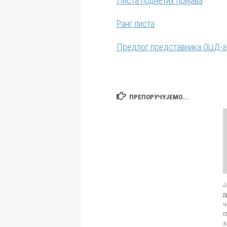
Листа поднетих пријава
Ранг листа
Предлог представника ОЦД-а
ПРЕПОРУЧУЈЕМО...
Ј
д
ч
с
з