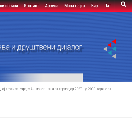
вни позиви
Контакт
Архива
Мапа сајта
Ћир
Лат
ој групи за израду Акционог плана за период од 2027. до 2030. године за