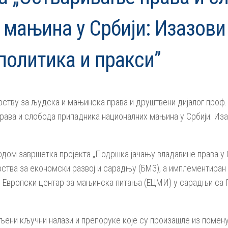
мањина у Србији: Изазови
политика и пракси”
тву за људска и мањинска права и друштвени дијалог проф. 
рава и слобода припадника националних мањина у Србији: Иза
дом завршетка пројекта „Подршка јачању владавине права у Ср
ства за економски развој и сарадњу (БМЗ), а имплементиран 
је Европски центар за мањинска питања (ЕЦМИ) у сарадњи с
ени кључни налази и препоруке које су произашле из поменут