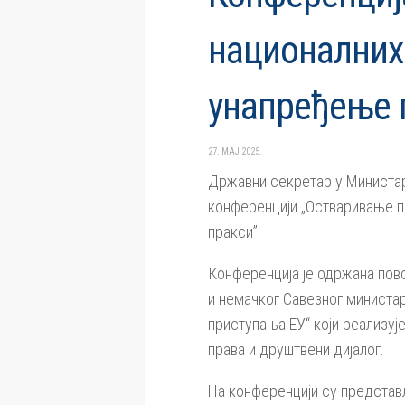
националних 
унапређење 
27. МАЈ 2025.
Државни секретар у Министарс
конференцији „Остваривање п
пракси”.
Конференција је одржана пово
и немачког Савезног министар
приступања ЕУ“ који реализу
права и друштвени дијалог.
На конференцији су представљ