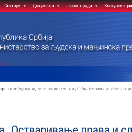
Сектори
Документа
Јавност рада
Конкурси и ја
рава и слобода припадника националних мањина у Србији: Изазови и могућности за уна
а „Остваривање права и с