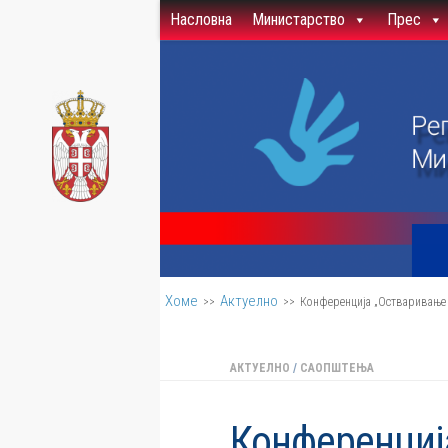
Насловна
Министарство
Прес
Скип то цонтент
Хоме
Актуелно
>>
>>
Конференција „Остваривање п
АКТУЕЛНО
/
САОПШТЕЊА
Конференциј