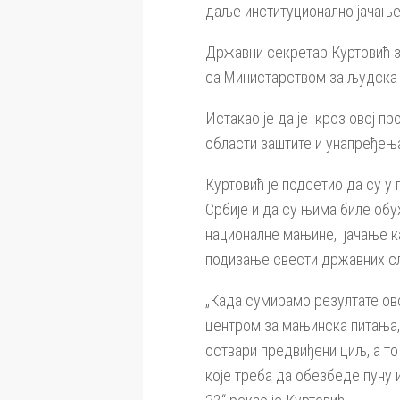
даље институционално јачање
Државни секретар Куртовић за
са Министарством за људска 
Истакао је да је кроз овој п
области заштите и унапређењ
Куртовић је подсетио да су 
Србије и да су њима биле обу
националне мањине, јачање к
подизање свести државних с
„Када сумирамо резултате ово
центром за мањинска питања, 
оствари предвиђени циљ, а т
које треба да обезбеде пуну