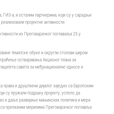
 ГИЗ-а, и осталим партнерима, који су у сарадњи
реализовали пројектне активности.
активности из Преговарачког поглаваља 23 у
оване тематске обуке и округли столови широм
а праћење остваривања Акционог плана за
пацитета савета за међунационалне односе и
а права и друштвени дијалог заједно са Европским
ји су пружали подршку пројекту, успело да
као и даље развијање мањинских политика и мера
у са прелазним мерилима Преговарачког поглавља