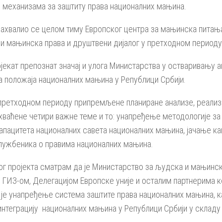
 механизама за заштиту права националних мањина.
хвалио се целом тиму Европског центра за мањинска питања,
и мањинска права и друштвени дијалог у претходном периоду 
ројекат препознат значај и улога Министарства у остваривању 
а положаја националних мањина у Републици Србији.
у претходном периоду припремљене планиране анализе, реализ
хваћене четири важне теме и то: унапређење методологије з
апацитета националних савета националних мањина, јачање ка
лужбеника о правима националних мањина.
г пројекта сматрам да је Министарство за људска и мањинск
ГИЗ-ом, Делегацијом Европске уније и осталим партнерима ко
о је унапређење система заштите права националних мањина, 
 интеграцију националних мањина у Републици Србији у склад