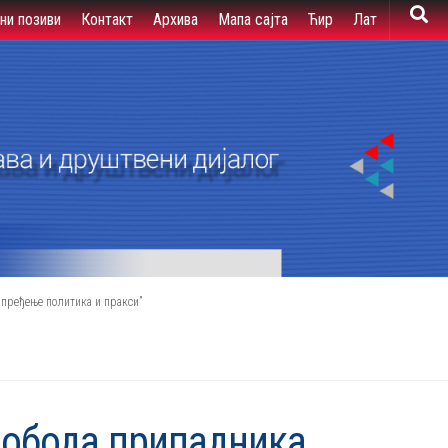
вни позиви
Контакт
Архива
Мапа сајта
Ћир
Лат
пређење политика и пракси”
лобода припадника