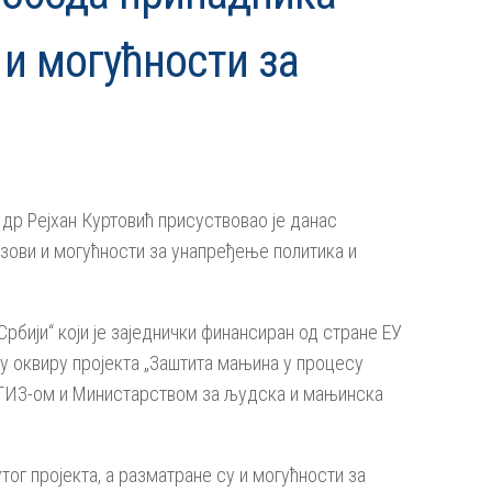
 и могућности за
др Рејхан Куртовић присуствовао је данас
зови и могућности за унапређење политика и
бији“ који је заједнички финансиран од стране ЕУ
у оквиру пројекта „Заштита мањина у процесу
а ГИЗ-ом и Министарством за људска и мањинска
ог пројекта, а разматране су и могућности за