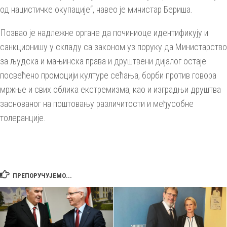
од нацистичке окупације“, навео је министар Бериша.
Позвао је надлежне органе да починиоце идентификују и
санкционишу у складу са законом уз поруку да Министарство
за људска и мањинска права и друштвени дијалог остаје
посвећено промоцији културе сећања, борби против говора
мржње и свих облика екстремизма, као и изградњи друштва
заснованог на поштовању различитости и међусобне
толеранције.
ПРЕПОРУЧУЈЕМО...