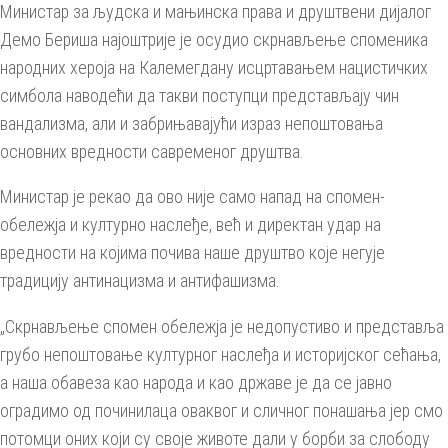
Министар за људска и мањинска права и друштвени дијалог
Демо Бериша најоштрије је осудио скрнављење споменика
народних хероја на Калемегдану исцртавањем нацистичких
симбола наводећи да такви поступци представљају чин
вандализма, али и забрињавајући израз непоштовања
основних вредности савременог друштва.
Министар је рекао да ово није само напад на спомен-
обележја и културно наслеђе, већ и директан удар на
вредности на којима почива наше друштво које негује
традицију антинацизма и антифашизма.
„Скрнављење спомен обележја је недопустиво и представља
грубо непоштовање културног наслеђа и историјског сећања,
а наша обавеза као народа и као државе је да се јавно
оградимо од починилаца оваквог и сличног понашања јер смо
потомци оних који су своје животе дали у борби за слободу