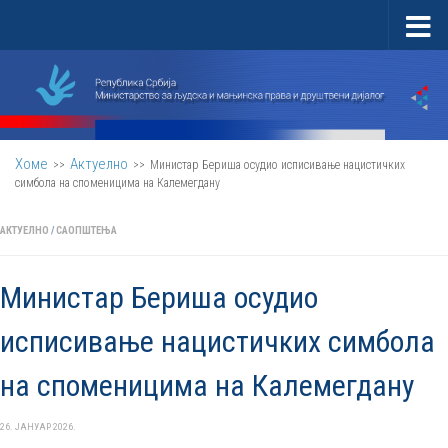
Скип то цонтент
Хоме
Актуелно
>>
>>
Министар Бериша осудио исписивање нацистичких
симбола на споменицима на Калемегдану
АКТУЕЛНО
/
САОПШТЕЊА
Министар Бериша осудио
исписивање нацистичких симбола
на споменицима на Калемегдану
26. ЈАНУАР 2026.