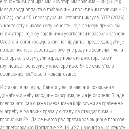
економским, социјалним и културним правима – 38 (2022);
Међународног пакта о грађанским и политичким правима – 21
(2024) као и 256 препорука из четвртог циклуса УПР (2023).
У контексту њихове испуњености, која се мери применом
индикатора које су заједнички усагласили и развили чланови
Савета и организације цивилног друштва, председавајући је
позвао чланове Савета да приступе раду на ревизији Плана
препорука, укључујући израду нових индикатора, као и
груписање препорука у кластере како би се омогућило
ефикасније праћење и извештавање.
Истакао је да је рад Савета у више наврата похваљен у
домаћим и међународним оквирима, те да је ово тело Владе
препознато као снажан механизма који служи за праћење и
унапређује људских права у складу са стандардима и
прописима ЕУ. Да се његов рад прати кроз акционе планове
за преговарачко Поглавље 23, 19 и 22, нарочито у контексту