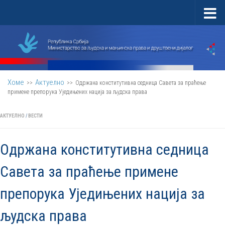
Скип то цонтент
Хоме
Актуелно
>>
>>
Одржана конститутивна седница Савета за праћење
примене препорука Уједињених нација за људска права
АКТУЕЛНО
/
ВЕСТИ
Одржана конститутивна седница
Савета за праћење примене
препорука Уједињених нација за
људска права