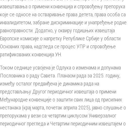
извештавања о примени конвенција и спровођењу препорука
које се односе на остваривање права детета, права особа са
инвалидитетом, забране дискриминације и унапређење родне
равноправности. Додатно, у оквиру годишњих извештаја
Европске комисије о напретку Републике Србије у области
Основних права, надгледа се процес УПР и спровођење
ратификованих конвенција УН.
Током седнице усвојена је Одлука о изменама и допунама
Пословника о раду Савета. Планаом рада за 2025. годину,
између осталог предвиђена је динамика рада на
представљању Другог периодичног извештаја о примени
Међународне конвенције о заштити свих лица од присилних
нестанака (крај марта, почетак априла 2025), јавно слушање о
препорукама у вези са четвртим циклусом Универзалног
периодичног прегледа и Четвртим периодичним извештајем о