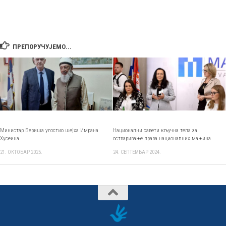
ПРЕПОРУЧУЈЕМО...
Министар Бериша угостио шејха Имрана
Национални савети кључна тела за
Хусеина
остваривање права националних мањина
21. ОКТОБАР 2025.
24. СЕПТЕМБАР 2024.