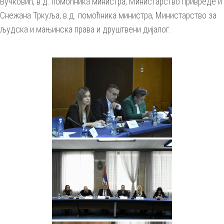
Вучковић, в.д. помоћника министра, Министарство привреде и
Снежана Тркуља, в.д. помоћника министра, Министарство за
људска и мањинска права и друштвени дијалог.