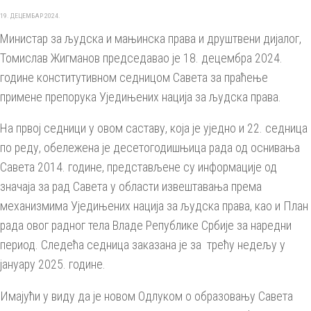
19. ДЕЦЕМБАР 2024.
Министар за људска и мањинска права и друштвени дијалог,
Томислав Жигманов председавао је 18. децембра 2024.
године конститутивном седницом Савета за праћење
примене препорука Уједињених нација за људска права.
На првој седници у овом саставу, која је уједно и 22. седница
по реду, обележена је десетогодишњица рада од оснивања
Савета 2014. године, представљене су информације од
значаја за рад Савета у области извештавања према
механизмима Уједињених нација за људска права, као и План
рада овог радног тела Владе Републике Србије за наредни
период. Следећа седница заказана је за трећу недељу у
јануару 2025. године.
Имајући у виду да је новом Одлуком о образовању Савета