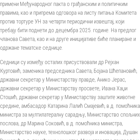
примени Међународног пакта о грађанским и политичким
правима, као и припрема одговора на листу питања Комитета
против тортуре УН за четврти периодични извештај, који
требају бити поднети до децембра 2025. године. На предлог
чланова Савета, као и на друге иницијативе биће планиране и
одржане тематске седнице.
Седници су између осталих присуствовали др Рејхан
Куртовић, заменика председника Савета, Бојана Шћепановић,
државни секретар у Министарству правде, Анико Јерас,
државни секретар у Министарству просвете, Ивана Хаџи
Стошић, државни секретар у Министарству заштите животне
средине, амбасадор Катарина Лалић Смајевић, в.д. помоћника
министра за мултилатералну сарадњу, Министарство спољних
послова, др Марина Соковић, в.д. помоћника министра,
Министарство науке, технолошког развоја и иновација, Душан