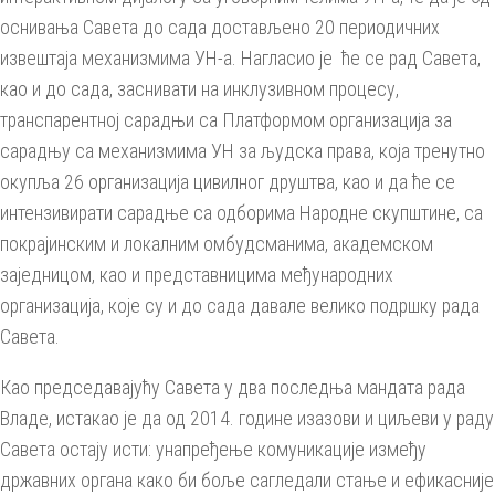
оснивања Савета до сада достављено 20 периодичних
извештаја механизмима УН-а. Нагласио је ће се рад Савета,
као и до сада, заснивати на инклузивном процесу,
транспарентној сарадњи са Платформом организација за
сарадњу са механизмима УН за људска права, која тренутно
окупља 26 организација цивилног друштва, као и да ће се
интензивирати сарадње са одборима Народне скупштине, са
покрајинским и локалним омбудсманима, академском
заједницом, као и представницима међународних
организација, које су и до сада давале велико подршку рада
Савета.
Као председавајућу Савета у два последња мандата рада
Владе, истакао је да од 2014. године изазови и циљеви у раду
Савета остају исти: унапређење комуникације између
државних органа како би боље сагледали стање и ефикасније