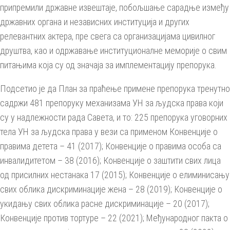
припремили државне извештаје, побољшање сарадње између
државних органа и независних институција и других
релевантних актера, пре свега са организацијама цивилног
друштва, као и одржавање институционалне меморије о свим
питањима која су од значаја за имплементацију препорука.
Подсетио је да План за праћење примене препорука тренутно
садржи 481 препоруку механизама УН за људска права који
су у надлежности рада Савета, и то: 225 препорука уговорних
тела УН за људска права у вези са применом Конвенције о
правима детета – 41 (2017); Конвенције о правима особа са
инвалидитетом – 38 (2016); Конвенције о заштити свих лица
од присилних нестанака 17 (2015); Конвенције о елиминисању
свих облика дискриминације жена – 28 (2019); Конвенције о
укидању свих облика расне дискриминације – 20 (2017);
Конвенције против тортуре – 22 (2021); Међународног пакта о