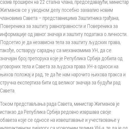
сазив проширен на 22 стална члана, председавајући, министар
Жигманов се у уводном делу посебно захвалио новим
члановима Савета – представницима Заштитника грађана,
Повереника за заштиту равноправности и Повереника за
информације од јавног значаја и заштиту података о личности.
Подсетио је да независна тела за заштиту људских права,
такође, остварују сарадњу са механизмима УН, да се
значајан број препорука које је Република Србија добила од
уговорних тела и Савета за људска права УН-а односи на
њихов положај и рад, те да ће нам нарочито њихова пракса и
стручна експертиза бити од великог значаја за будући рад
Савета.
Током представљања рада Савета, министар Жигманов је
истакао да Република Србија редовно извршава своје
обавеза које се односе на извештавање и учествовање у
интерактивном дијалогу са уговорним телима УН-а, те да је од