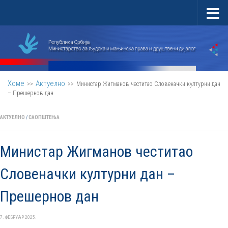
Скип то цонтент
Хоме
Актуелно
>>
>>
Министар Жигманов честитао Словеначки културни дан
– Прешернов дан
АКТУЕЛНО
/
САОПШТЕЊА
Министар Жигманов честитао
Словеначки културни дан –
Прешернов дан
7. ФЕБРУАР 2025.