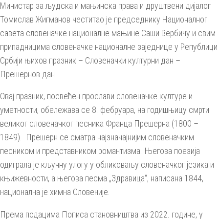
Министар за људска и мањинска права и друштвени дијалог
Томислав Жигманов честитао је председнику Националног
савета словеначке националне мањине Саши Вербичу и свим
припадницима словеначке националне заједнице у Републици
Србији њихов празник – Словеначки културни дан –
Прешернов дан.
Овај празник, посвећен прослави словеначке културе и
уметности, обележава се 8. фебруара, на годишњицу смрти
великог словеначког песника Франца Прешерна (1800 –
1849). Прешерн се сматра најзначајнијим словеначким
песником и представником романтизма. Његова поезија
одиграла је кључну улогу у обликовању словеначког језика и
књижевности, а његова песма „Здравица“, написана 1844,
национална је химна Словеније.
Према подацима Пописа становништва из 2022. године, у