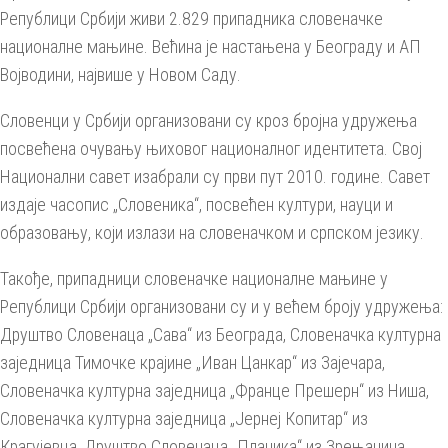
Републици Србији живи 2.829 припадника словеначке
националне мањине. Већина је настањена у Београду и АП
Војводини, највише у Новом Саду.
Словенци у Србији организовани су кроз бројна удружења
посвећена очувању њиховог националног идентитета. Свој
Национални савет изабрали су први пут 2010. године. Савет
издаје часопис „Словеника“, посвећен култури, науци и
образовању, који излази на словеначком и српском језику.
Такође, припадници словеначке националне мањине у
Републици Србији организовани су и у већем броју удружења:
Друштво Словенаца „Сава“ из Београда, Словеначка културна
заједница Тимочке крајине „Иван Цанкар“ из Зајечара,
Словеначка културна заједница „Франце Прешерн“ из Ниша,
Словеначка културна заједница „Јернеј Копитар“ из
Крагујевца, Друштво Словенаца „Планика“ из Зрењанина,