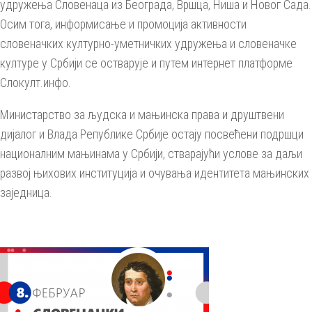
удружења Словенаца из Београда, Вршца, Ниша и Новог Сада.
Осим тога, информисање и промоција активности
словеначких културно-уметничких удружења и словеначке
културе у Србији се остварује и путем интернет платформе
Слокулт.инфо.
Министарство за људска и мањинска права и друштвени
дијалог и Влада Републике Србије остају посвећени подршци
националним мањинама у Србији, стварајући услове за даљи
развој њихових институција и очувања идентитета мањинских
заједница.