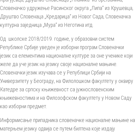
Словеначко удружење Расинског округа „Липа“ из Крушевца,
Друштво Словенаца „Кредарица“ из Новог Сада, Словеначка
културна заједница „Мура“ из Неготина итд.
Од школске 2018/2019. године, у образовни систем
Републике Србије уведен је изборни програм Словеначки
језик са елементима националне културе за оне ученике који
желе да уче језик на језику своје националне мањине.
Словеначки језик изучава се у Републици Србији на
Универзитету у Београду, на Филолошком факултету у оквиру
Катедре за српску књижевност са јужнословенским
књижевностима и на Филозофском факултету у Новом Саду
као изборни предмет.
Информисање припадника словеначке националне мањине на
матерњем језику одвија се путем билтена које издају